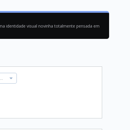
uma identidade visual novinha totalmente pensada em
consciência para agir