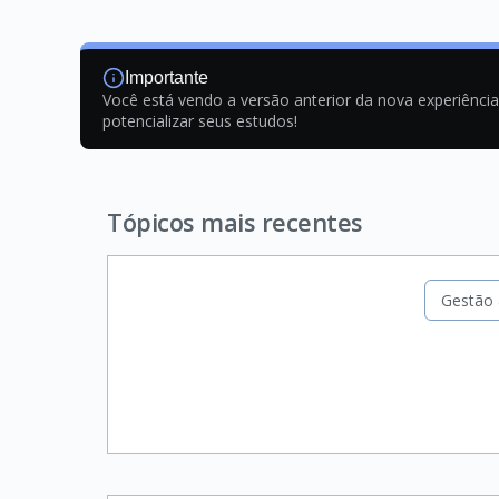
Importante
Você está vendo a versão anterior da nova experiênci
potencializar seus estudos!
Tópicos mais recentes
Gestão