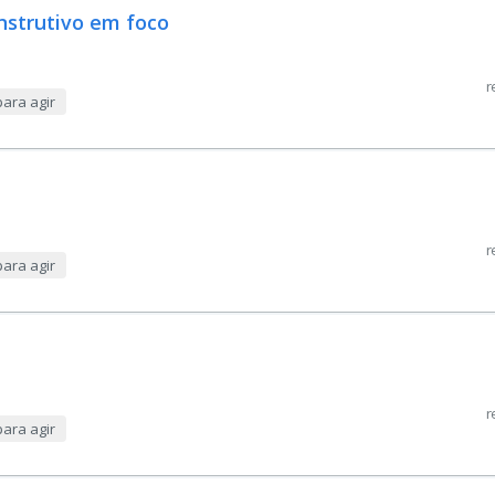
onstrutivo em foco
r
ara agir
r
ara agir
r
ara agir