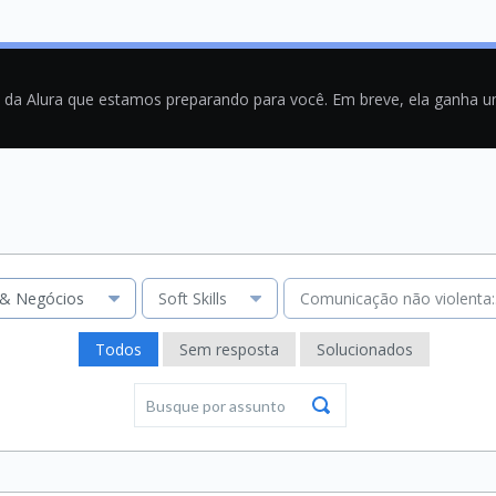
a da Alura que estamos preparando para você. Em breve, ela ganha 
 & Negócios
Soft Skills
Comunicação não violenta: 
Todos
Sem resposta
Solucionados