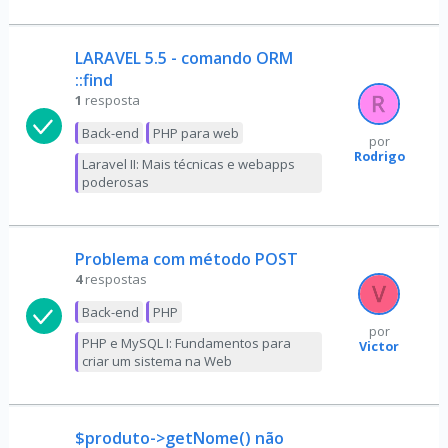
LARAVEL 5.5 - comando ORM
::find
1
resposta
Back-end
PHP para web
por
Rodrigo
Laravel II: Mais técnicas e webapps
poderosas
Problema com método POST
4
respostas
Back-end
PHP
por
PHP e MySQL I: Fundamentos para
Victor
criar um sistema na Web
$produto->getNome() não