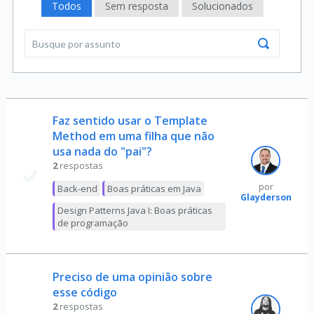
Todos
Sem resposta
Solucionados
Faz sentido usar o Template
Method em uma filha que não
usa nada do "pai"?
2
respostas
por
Back-end
Boas práticas em Java
Glayderson
Design Patterns Java I: Boas práticas
de programação
Preciso de uma opinião sobre
esse código
2
respostas