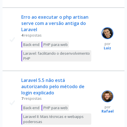
Erro ao executar o php artisan
serve com a versão antiga do
Laravel
4
respostas
por
Back-end
PHP para web
Luiz
Laravel: facilitando o desenvolvimento
PHP
Laravel 5.5 não está
autorizando pelo método de
login explicado
7
respostas
por
Back-end
PHP para web
Rafael
Laravel II: Mais técnicas e webapps
poderosas