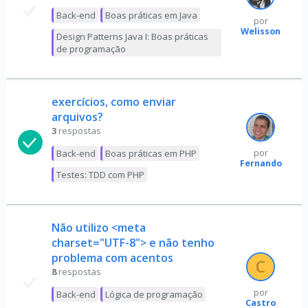
Back-end
Boas práticas em Java
por
Welisson
Design Patterns Java I: Boas práticas
de programação
exercícios, como enviar
arquivos?
3
respostas
Back-end
Boas práticas em PHP
por
Fernando
Testes: TDD com PHP
Não utilizo <meta
charset="UTF-8"> e não tenho
problema com acentos
8
respostas
por
Back-end
Lógica de programação
Castro