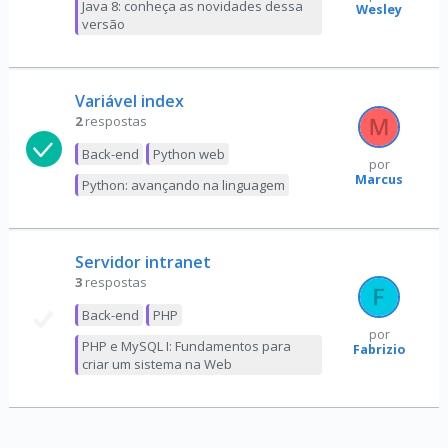
Java 8: conheça as novidades dessa
Wesley
versão
Variável index
2
respostas
Back-end
Python web
por
Marcus
Python: avançando na linguagem
Servidor intranet
3
respostas
Back-end
PHP
por
PHP e MySQL I: Fundamentos para
Fabrizio
criar um sistema na Web