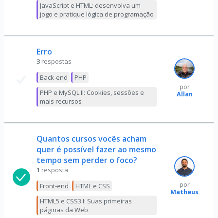
JavaScript e HTML: desenvolva um
jogo e pratique lógica de programação
Erro
3
respostas
Back-end
PHP
por
PHP e MySQL II: Cookies, sessões e
Allan
mais recursos
Quantos cursos vocês acham
quer é possível fazer ao mesmo
tempo sem perder o foco?
1
resposta
por
Front-end
HTML e CSS
Matheus
HTML5 e CSS3 I: Suas primeiras
páginas da Web