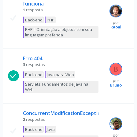
funciona
1
resposta
Back-end
PHP
por
Raoni
PHP I: Orientação a objetos com sua
linguagem preferida
Erro 404
3
respostas
Back-end
Java para Web
por
Servlets: Fundamentos de Java na
Bruno
Web
ConcurrentModificationException
2
respostas
Back-end
Java
por