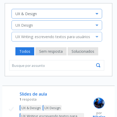
UX & Design
UX Design
UX Writing: escrevendo textos para usuários
Todos
Sem resposta
Solucionados
Slides de aula
1
resposta
UX & Design
UX Design
por
UX Writing: escrevendo textos para
Nikolas