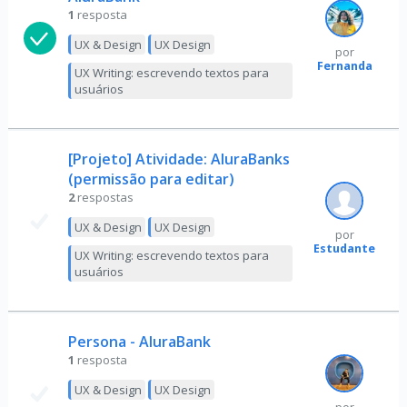
1
resposta
UX & Design
UX Design
por
Fernanda
UX Writing: escrevendo textos para
usuários
[Projeto] Atividade: AluraBanks
(permissão para editar)
2
respostas
UX & Design
UX Design
por
Estudante
UX Writing: escrevendo textos para
usuários
Persona - AluraBank
1
resposta
UX & Design
UX Design