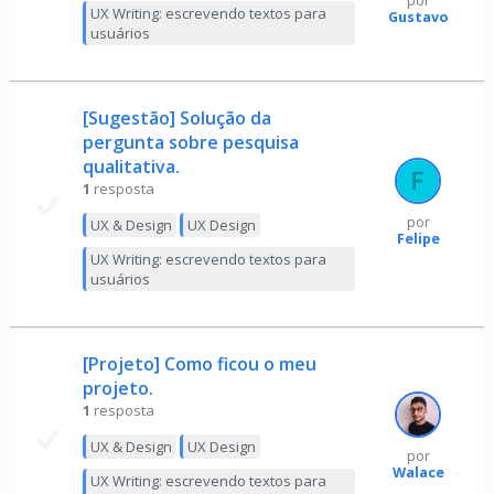
por
UX Writing: escrevendo textos para
Gustavo
usuários
[Sugestão] Solução da
pergunta sobre pesquisa
qualitativa.
1
resposta
por
UX & Design
UX Design
Felipe
UX Writing: escrevendo textos para
usuários
[Projeto] Como ficou o meu
projeto.
1
resposta
UX & Design
UX Design
por
Walace
UX Writing: escrevendo textos para