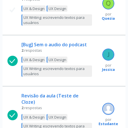
UX & Design
UX Design
por
UX Writing: escrevendo textos para
Quezia
usuários
[Bug] Sem o audio do podcast
2
respostas
UX & Design
UX Design
por
UX Writing: escrevendo textos para
Jessica
usuários
Revisão da aula (Teste de
Cloze)
2
respostas
UX & Design
UX Design
por
Estudante
UX Writing: escrevendo textos para