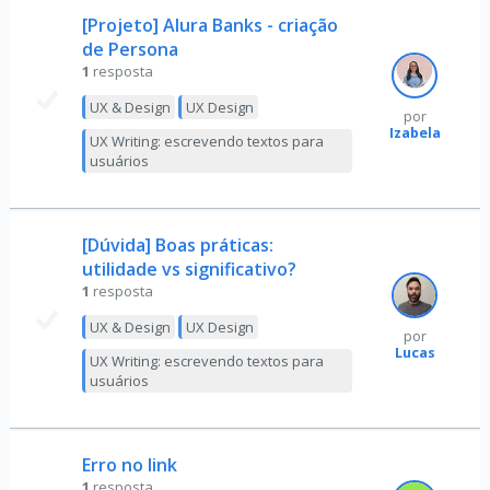
[Projeto] Alura Banks - criação
de Persona
1
resposta
UX & Design
UX Design
por
Izabela
UX Writing: escrevendo textos para
usuários
[Dúvida] Boas práticas:
utilidade vs significativo?
1
resposta
UX & Design
UX Design
por
Lucas
UX Writing: escrevendo textos para
usuários
Erro no link
1
resposta