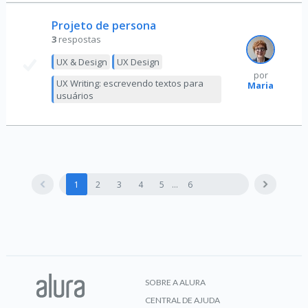
Projeto de persona
3
respostas
UX & Design
UX Design
por
UX Writing: escrevendo textos para
Maria
usuários
1
2
3
4
5
6
SOBRE A ALURA
CENTRAL DE AJUDA