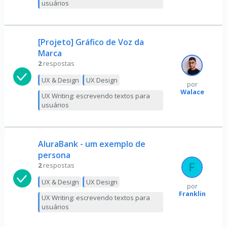
usuários
[Projeto] Gráfico de Voz da
Marca
2
respostas
UX & Design
UX Design
por
Walace
UX Writing: escrevendo textos para
usuários
AluraBank - um exemplo de
persona
2
respostas
UX & Design
UX Design
por
Franklin
UX Writing: escrevendo textos para
usuários