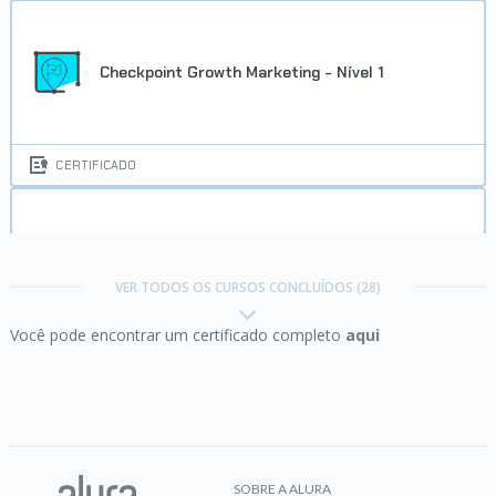
Checkpoint Growth Marketing - Nível 1
CERTIFICADO
Checkpoint Liderança - Nível 1
VER TODOS OS CURSOS CONCLUÍDOS (28)
Você pode encontrar um certificado completo
aqui
CERTIFICADO
Comunicação:
como se expressar bem e ser
compreendido
SOBRE A ALURA