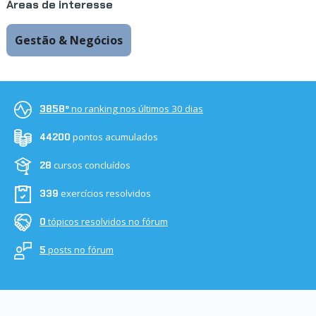
Áreas de interesse
Gestão & Negócios
no ranking nos últimos 30 dias
3858º
pontos acumulados
44200
cursos concluídos
28
exercícios resolvidos
339
tópicos resolvidos no fórum
0
posts no fórum
5