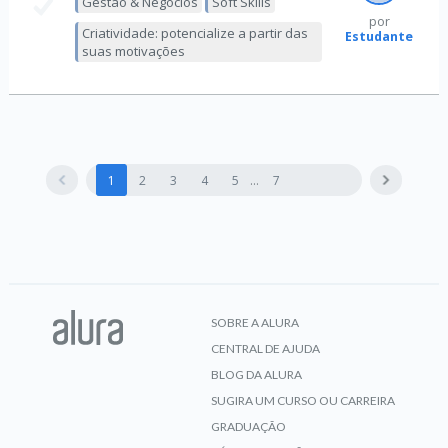
Gestão & Negócios
Soft Skills
por
Criatividade: potencialize a partir das
Estudante
suas motivações
1
2
3
4
5
7
SOBRE A ALURA
CENTRAL DE AJUDA
BLOG DA ALURA
SUGIRA UM CURSO OU CARREIRA
GRADUAÇÃO