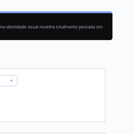
uma identidade visual novinha totalmente pensada em
uzindo conflitos e frustrações