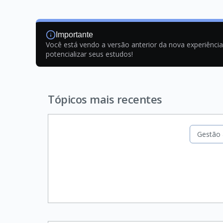
Importante
Você está vendo a versão anterior da nova experiênci
potencializar seus estudos!
Tópicos mais recentes
Gestão