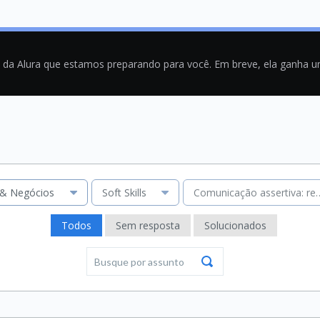
a da Alura que estamos preparando para você. Em breve, ela ganha 
 & Negócios
Soft Skills
Comunicação assertiva: red
Todos
Sem resposta
Solucionados