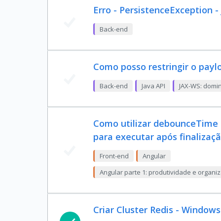
Erro - PersistenceException 
Back-end
Como posso restringir o payl
Back-end
Java API
JAX-WS: domi
Como utilizar debounceTime 
para executar após finalizaç
Front-end
Angular
Angular parte 1: produtividade e organ
Criar Cluster Redis - Windows