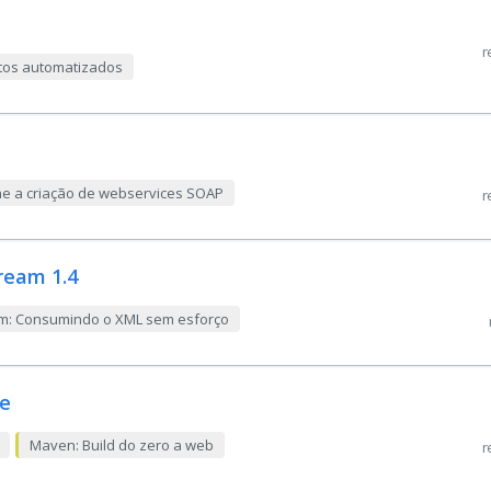
r
tos automatizados
ne a criação de webservices SOAP
r
ream 1.4
m: Consumindo o XML sem esforço
se
Maven: Build do zero a web
r