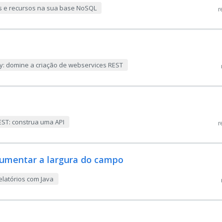
ras e recursos na sua base NoSQL
r
ey: domine a criação de webservices REST
EST: construa uma API
r
umentar a largura do campo
elatórios com Java