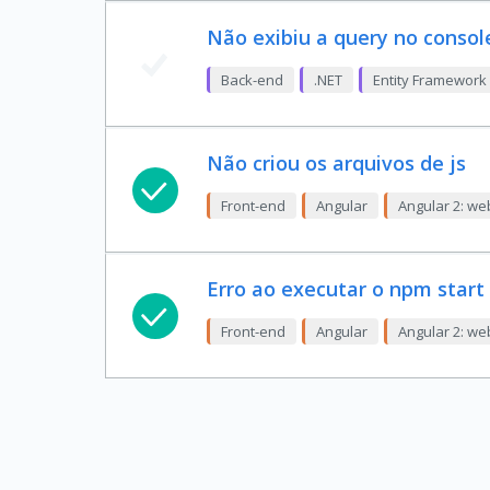
Não exibiu a query no consol
Back-end
.NET
Entity Framework
Não criou os arquivos de js
Front-end
Angular
Angular 2: w
Erro ao executar o npm start
Front-end
Angular
Angular 2: w