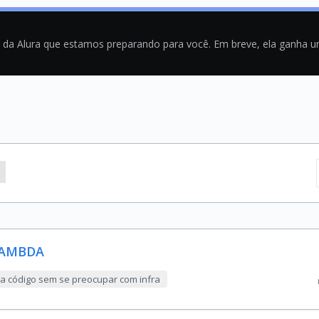
a da Alura que estamos preparando para você. Em breve, ela ganha 
LAMBDA
 código sem se preocupar com infra