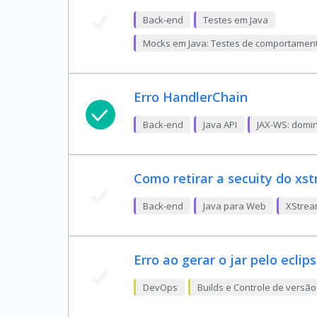
Back-end
Testes em Java
Mocks em Java: Testes de comportamen
Erro HandlerChain
Back-end
Java API
JAX-WS: domi
Como retirar a secuity do xst
Back-end
Java para Web
XStrea
Erro ao gerar o jar pelo eclip
DevOps
Builds e Controle de versão