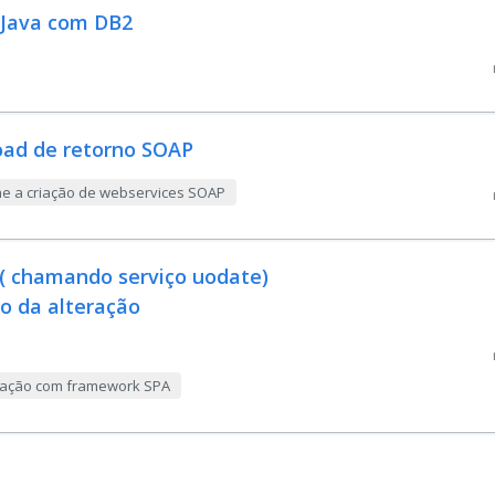
- Java com DB2
oad de retorno SOAP
ne a criação de webservices SOAP
( chamando serviço uodate)
ão da alteração
ização com framework SPA