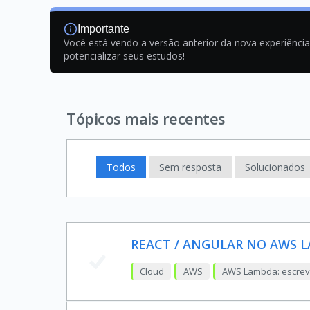
Importante
Você está vendo a versão anterior da nova experiênci
potencializar seus estudos!
Tópicos mais recentes
Todos
Sem resposta
Solucionados
REACT / ANGULAR NO AWS 
Cloud
AWS
AWS Lambda: escreva