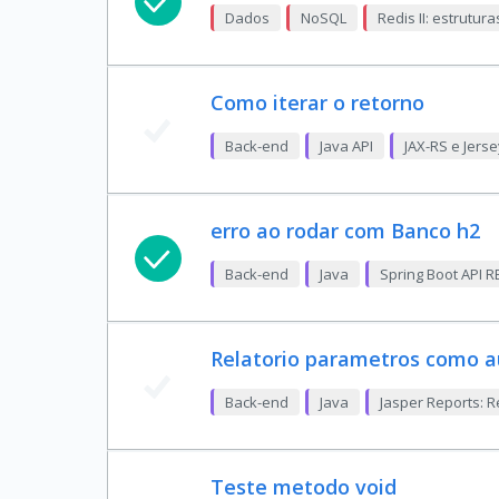
Dados
NoSQL
Redis II: estrutu
Como iterar o retorno
Back-end
Java API
JAX-RS e Jers
erro ao rodar com Banco h2
Back-end
Java
Spring Boot API R
Relatorio parametros como a
Back-end
Java
Jasper Reports: R
Teste metodo void