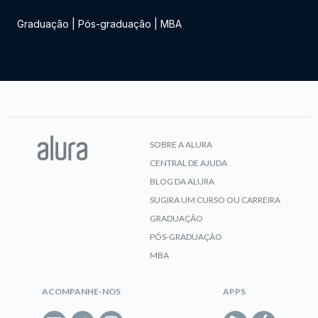
Graduação
|
Pós-graduação
|
MBA
SOBRE A ALURA
CENTRAL DE AJUDA
BLOG DA ALURA
SUGIRA UM CURSO OU CARREIRA
GRADUAÇÃO
PÓS-GRADUAÇÃO
MBA
ACOMPANHE-NOS
APPS