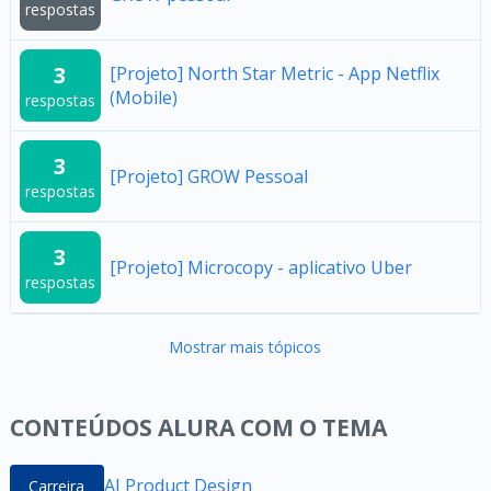
respostas
3
[Projeto] North Star Metric - App Netflix
(Mobile)
respostas
3
[Projeto] GROW Pessoal
respostas
3
[Projeto] Microcopy - aplicativo Uber
respostas
Mostrar mais tópicos
CONTEÚDOS ALURA COM O TEMA
AI Product Design
Carreira