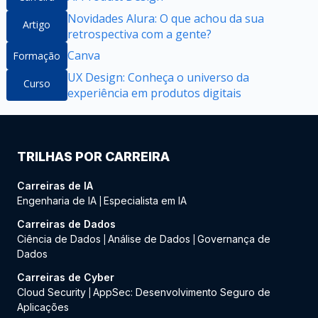
Novidades Alura: O que achou da sua
Artigo
retrospectiva com a gente?
Canva
Formação
UX Design: Conheça o universo da
Curso
experiência em produtos digitais
TRILHAS POR CARREIRA
Carreiras de IA
Engenharia de IA
Especialista em IA
|
Carreiras de Dados
Ciência de Dados
Análise de Dados
Governança de
|
|
Dados
Carreiras de Cyber
Cloud Security
AppSec: Desenvolvimento Seguro de
|
Aplicações