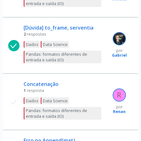
entrada e saída (IO)
[Dúvida] to_frame, serventia
2
respostas
Dados
Data Science
por
Pandas: formatos diferentes de
Gabriel
entrada e saída (IO)
Concatenação
1
resposta
Dados
Data Science
por
Pandas: formatos diferentes de
Renan
entrada e saída (IO)
Erro no Append(mat)