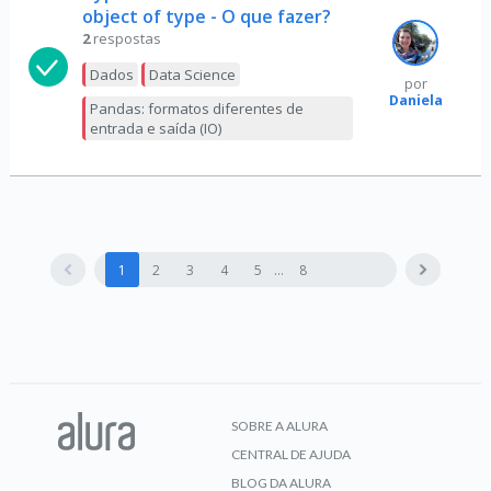
object of type - O que fazer?
2
respostas
Dados
Data Science
por
Daniela
Pandas: formatos diferentes de
entrada e saída (IO)
1
2
3
4
5
8
SOBRE A ALURA
CENTRAL DE AJUDA
BLOG DA ALURA