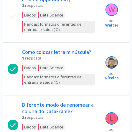
2
respostas
Dados
Data Science
por
Pandas: formatos diferentes de
Walter
entrada e saída (IO)
Como colocar letra minúscula?
1
resposta
Dados
Data Science
por
Pandas: formatos diferentes de
Nícolas
entrada e saída (IO)
Diferente modo de renomear a
coluna do DataFrame?
2
respostas
Dados
Data Science
por