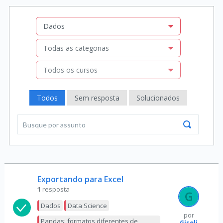
Dados
Todas as categorias
Todos os cursos
Todos
Sem resposta
Solucionados
Exportando para Excel
1
resposta
Dados
Data Science
por
Pandas: formatos diferentes de
Giseli