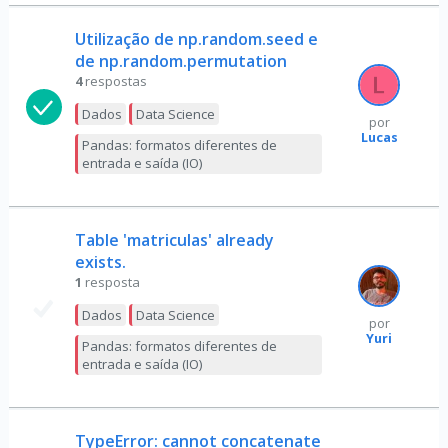
Utilização de np.random.seed e
de np.random.permutation
4
respostas
Dados
Data Science
por
Lucas
Pandas: formatos diferentes de
entrada e saída (IO)
Table 'matriculas' already
exists.
1
resposta
Dados
Data Science
por
Yuri
Pandas: formatos diferentes de
entrada e saída (IO)
TypeError: cannot concatenate