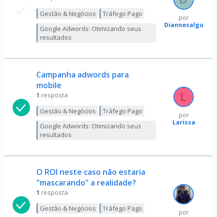
Gestão & Negócios
Tráfego Pago
por
Diannesalgueiro
Google Adwords: Otimizando seus
resultados
Campanha adwords para
mobile
1
resposta
Gestão & Negócios
Tráfego Pago
por
Larissa
Google Adwords: Otimizando seus
resultados
O ROI neste caso não estaria
"mascarando" a realidade?
1
resposta
Gestão & Negócios
Tráfego Pago
por