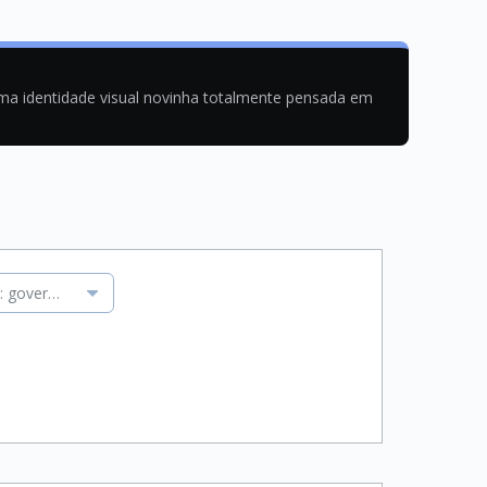
uma identidade visual novinha totalmente pensada em
 governança, agilidade e métricas