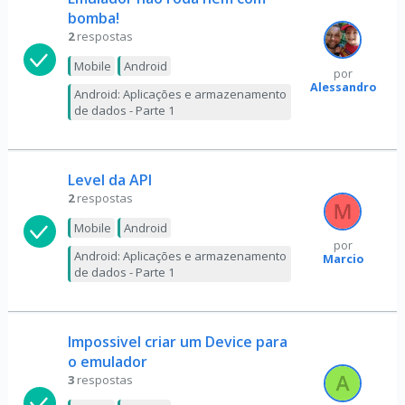
bomba!
2
respostas
Mobile
Android
por
Alessandro
Android: Aplicações e armazenamento
de dados - Parte 1
Level da API
2
respostas
Mobile
Android
por
Android: Aplicações e armazenamento
Marcio
de dados - Parte 1
Impossivel criar um Device para
o emulador
3
respostas