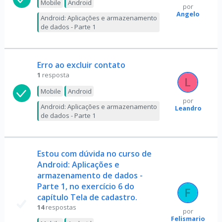
Mobile
Android
por
Angelo
Android: Aplicações e armazenamento
de dados - Parte 1
Erro ao excluir contato
1
resposta
Mobile
Android
por
Android: Aplicações e armazenamento
Leandro
de dados - Parte 1
Estou com dúvida no curso de
Android: Aplicações e
armazenamento de dados -
Parte 1, no exercício 6 do
capítulo Tela de cadastro.
14
respostas
por
Felismario