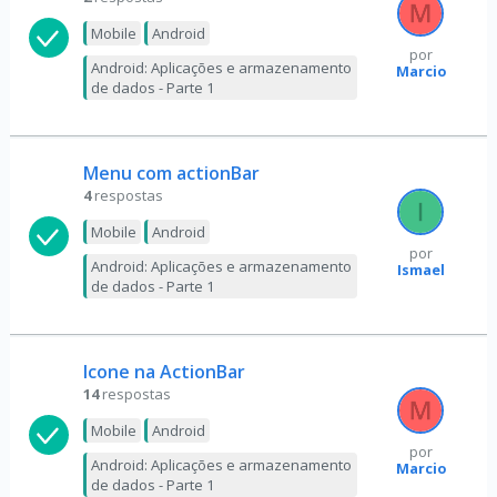
Mobile
Android
por
Android: Aplicações e armazenamento
Marcio
de dados - Parte 1
Menu com actionBar
4
respostas
Mobile
Android
por
Android: Aplicações e armazenamento
Ismael
de dados - Parte 1
Icone na ActionBar
14
respostas
Mobile
Android
por
Android: Aplicações e armazenamento
Marcio
de dados - Parte 1