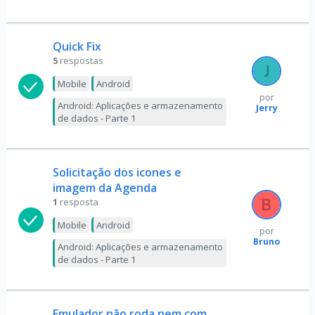
Quick Fix
5
respostas
Mobile
Android
por
Android: Aplicações e armazenamento
Jerry
de dados - Parte 1
Solicitação dos icones e
imagem da Agenda
1
resposta
Mobile
Android
por
Bruno
Android: Aplicações e armazenamento
de dados - Parte 1
Emulador não roda nem com