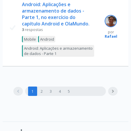
Android: Aplicações e
armazenamento de dados -
Parte 1, no exercício do
capítulo Android e OlaMundo.
3
respostas
por
Rafael
Mobile
Android
Android: Aplicações e armazenamento
de dados - Parte 1
1
2
3
4
5