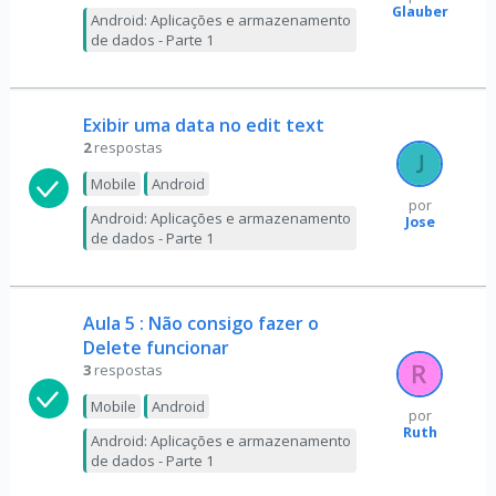
Glauber
Android: Aplicações e armazenamento
de dados - Parte 1
Exibir uma data no edit text
2
respostas
Mobile
Android
por
Android: Aplicações e armazenamento
Jose
de dados - Parte 1
Aula 5 : Não consigo fazer o
Delete funcionar
3
respostas
Mobile
Android
por
Ruth
Android: Aplicações e armazenamento
de dados - Parte 1