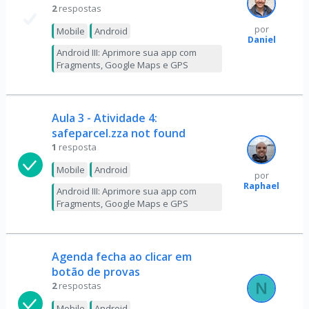
2
respostas
por
Mobile
Android
Daniel
Android III: Aprimore sua app com
Fragments, Google Maps e GPS
Aula 3 - Atividade 4:
safeparcel.zza not found
1
resposta
Mobile
Android
por
Raphael
Android III: Aprimore sua app com
Fragments, Google Maps e GPS
Agenda fecha ao clicar em
botão de provas
2
respostas
Mobile
Android