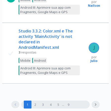
por
Nailson
Android III: Aprimore sua app com
Fragments, Google Maps e GPS
Studio 3.3.2: Color.xml e The
activity 'MainActivity' is not
declared in
AndroidManifest.xml
3
respostas
por
Mobile
Android
Julio
Android III: Aprimore sua app com
Fragments, Google Maps e GPS
1
2
3
4
5
9