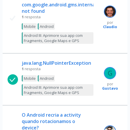
com.google.android.gms.internal.zzbej
not found
1
resposta
por
Mobile
Android
Claudio
Android III: Aprimore sua app com
Fragments, Google Maps e GPS
java.lang.NullPointerException
1
resposta
Mobile
Android
por
Android III: Aprimore sua app com
Gustavo
Fragments, Google Maps e GPS
O Android recria a activity
quando rotacionamos o
device?