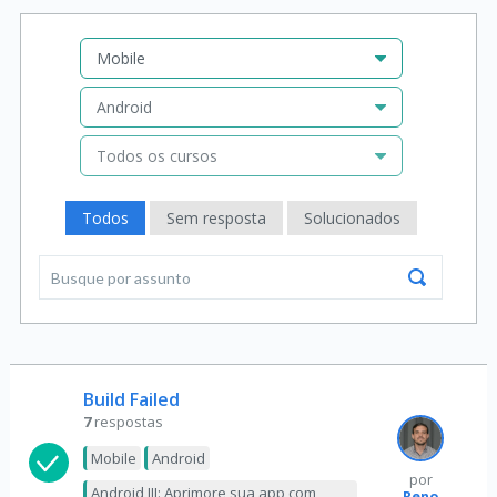
Mobile
Android
Todos os cursos
Todos
Sem resposta
Solucionados
Build Failed
7
respostas
Mobile
Android
por
Android III: Aprimore sua app com
Reno