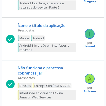
Gregory
Android: Interface, aparência e
recursos do device - Parte 2
Ícone e título da aplicação
6
respostas
Mobile
Android
por
Android II: Imersão em interfaces e
Ismael
recursos
Não funciona o processa-
cobrancas.jar
4
respostas
DevOps
Entrega Contínua & CI/CD
por
Antonio
Introdução ao cloud do EC2 no
Amazon Web Services