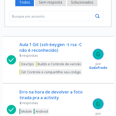
Todos
Sem resposta
Solucionados
Aula 1 Git (ssh-keygen -t rsa -C
não é reconhecido)
5
respostas
DevOps
Builds e Controle de versão
por
Godofredo
Git: Controle e compartilhe seu código
Erro na hora de devolver a foto
tirada pra a activity
2
respostas
Mobile
Android
por