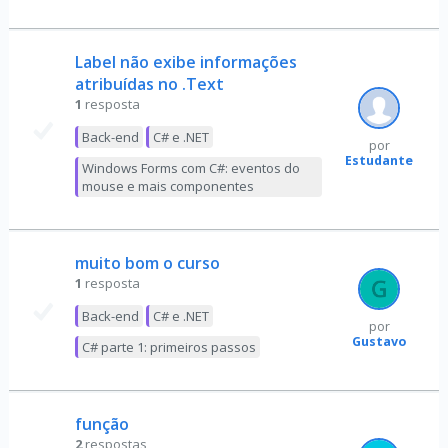
Label não exibe informações
atribuídas no .Text
1
resposta
Back-end
C# e .NET
por
Estudante
Windows Forms com C#: eventos do
mouse e mais componentes
muito bom o curso
1
resposta
Back-end
C# e .NET
por
Gustavo
C# parte 1: primeiros passos
função
2
respostas