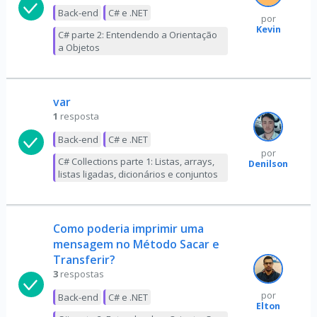
Back-end
C# e .NET
por
Kevin
C# parte 2: Entendendo a Orientação
a Objetos
var
1
resposta
Back-end
C# e .NET
por
C# Collections parte 1: Listas, arrays,
Denilson
listas ligadas, dicionários e conjuntos
Como poderia imprimir uma
mensagem no Método Sacar e
Transferir?
3
respostas
por
Back-end
C# e .NET
Elton