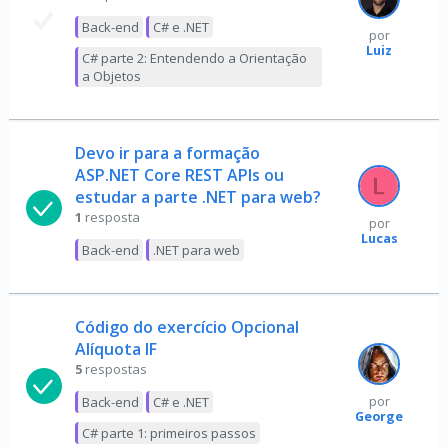
Back-end
C# e .NET
por
Luiz
C# parte 2: Entendendo a Orientação
a Objetos
Devo ir para a formação
ASP.NET Core REST APIs ou
estudar a parte .NET para web?
1
resposta
por
Lucas
Back-end
.NET para web
Código do exercício Opcional
Alíquota IF
5
respostas
Back-end
C# e .NET
por
George
C# parte 1: primeiros passos