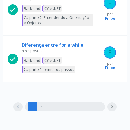
Back-end
C# e .NET
por
C# parte 2: Entendendo a Orientação
Filipe
a Objetos
Diferença entre for e while
3
respostas
Back-end
C# e .NET
por
Filipe
C# parte 1: primeiros passos
1
2