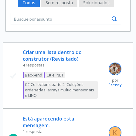
Todos
Sem resposta
Solucionados
Criar uma lista dentro do
construtor (Revisitado)
4
respostas
Back-end
C# e .NET
por
C# Collections parte 2: Coleções
Freedy
ordenadas, arrays multidimensionais
e LINQ
Está aparecendo esta
mensagem.
1
resposta