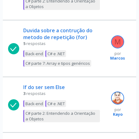
C# parte 2: Entendendo a Orientação
a Objetos
Duvida sobre a contrução do
metodo de repetição (for)
5
respostas
Back-end
C# e .NET
por
Marcos
C# parte 7: Array e tipos genéricos
If do ser sem Else
3
respostas
Back-end
C# e .NET
por
C# parte 2: Entendendo a Orientação
Kayo
a Objetos