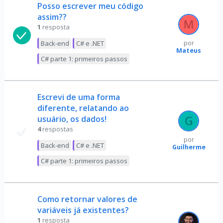
Posso escrever meu código
assim??
1
resposta
Back-end
C# e .NET
por
Mateus
C# parte 1: primeiros passos
Escrevi de uma forma
diferente, relatando ao
usuário, os dados!
4
respostas
por
Back-end
C# e .NET
Guilherme
C# parte 1: primeiros passos
Como retornar valores de
variáveis já existentes?
1
resposta