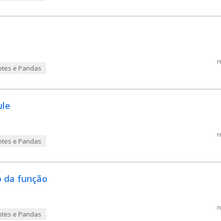
r
otes e Pandas
ule
r
otes e Pandas
o da função
r
otes e Pandas