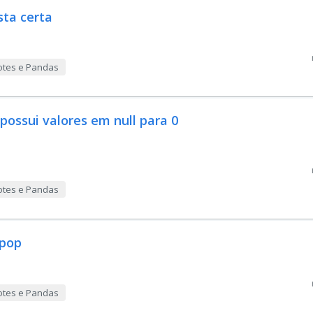
sta certa
otes e Pandas
possui valores em null para 0
otes e Pandas
.pop
otes e Pandas