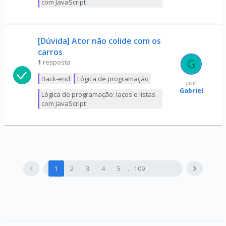
com JavaScript
[Dúvida] Ator não colide com os
carros
1
resposta
Back-end
Lógica de programação
por
Gabriel
Lógica de programação: laços e listas
com JavaScript
1
2
3
4
5
109