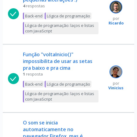
4
respostas
Back-end
Lógica de programação
por
Ricardo
Lógica de programação: laços e listas
com JavaScript
Função "voltaInicio()"
impossibilita de usar as setas
pra baixo e pra cima
1
resposta
por
Back-end
Lógica de programação
Vinicius
Lógica de programação: laços e listas
com JavaScript
O som se inicia
automaticamente no
navegador Firefox, mas é