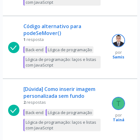
com JavaScript
Código alternativo para
podeSeMover()
1
resposta
Back-end
Lógica de programação
por
Samis
Lógica de programação: laços e listas
com JavaScript
[Dúvida] Como inserir imagem
personalizada sem fundo
2
respostas
Back-end
Lógica de programação
por
Tainá
Lógica de programação: laços e listas
com JavaScript