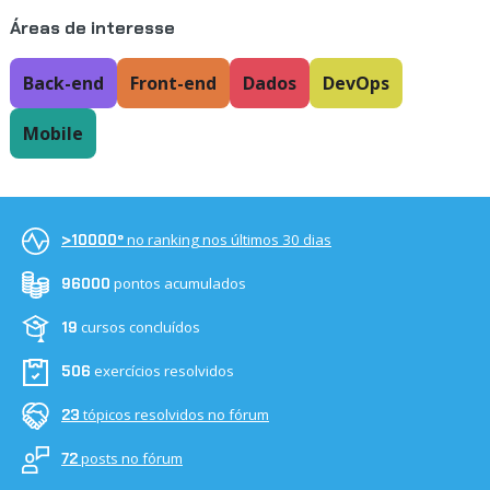
Áreas de interesse
Back-end
Front-end
Dados
DevOps
Mobile
no ranking nos últimos 30 dias
>10000º
pontos acumulados
96000
cursos concluídos
19
exercícios resolvidos
506
tópicos resolvidos no fórum
23
posts no fórum
72