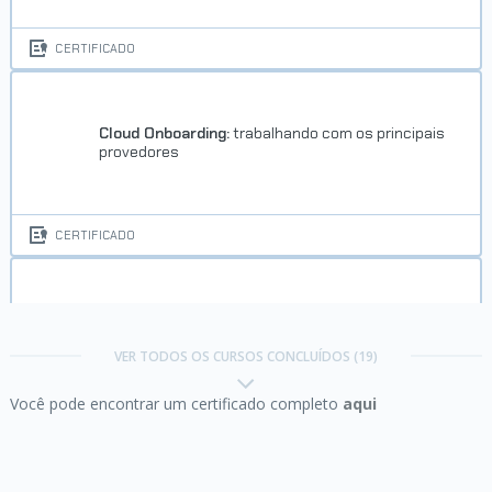
CERTIFICADO
Cloud Onboarding:
trabalhando com os principais
provedores
CERTIFICADO
Git e Github:
controle e compartilhe seu código
VER TODOS OS CURSOS CONCLUÍDOS (19)
Você pode encontrar um certificado completo
aqui
CERTIFICADO