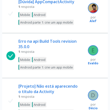
[Dúvida] AppCompactActivity
1
resposta
Mobile
Android
por
Alef
Android parte 1: crie um app mobile
Erro na api Build Tools revision
35.0.0
1
resposta
Mobile
Android
por
Evaldo
Android parte 1: crie um app mobile
[Projeto] Não está aparecendo
o título da Activity
1
resposta
Mobile
Android
por
Décio