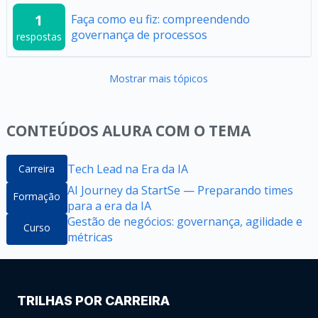
1
Faça como eu fiz: compreendendo
governança de processos
respostas
Mostrar mais tópicos
CONTEÚDOS ALURA COM O TEMA
Tech Lead na Era da IA
Carreira
AI Journey da StartSe — Preparando times
Formação
para a era da IA
Gestão de negócios: governança, agilidade e
Curso
métricas
TRILHAS POR CARREIRA