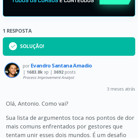
TODOS OS CURSOS
E CONTEÚDOS
1
RESPOSTA
SOLUÇÃO!
Evandro Santana Amadio
por
|
1683.8k
xp |
3692
posts
Process Improvement Analyst
3 meses atrás
Olá, Antonio. Como vai?
Sua lista de argumentos toca nos pontos de dor
mais comuns enfrentados por gestores que
tentam unir esses dois mundos. É um desafio