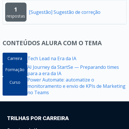
1
[Sugestão] Sugestão de correção
respostas
CONTEÚDOS ALURA COM O TEMA
Tech Lead na Era da IA
Carreira
AI Journey da StartSe — Preparando times
Formação
para a era da IA
Power Automate: automatize o
Curso
monitoramento e envio de KPIs de Marketing
no Teams
TRILHAS POR CARREIRA