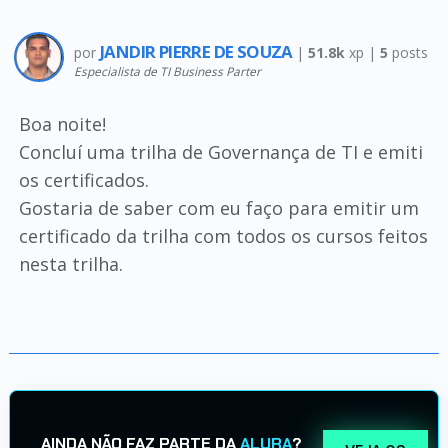
JANDIR PIERRE DE SOUZA
por
|
51.8k
xp |
5
posts
Especialista de TI Business Parter
Boa noite!
Concluí uma trilha de Governança de TI e emiti
os certificados.
Gostaria de saber com eu faço para emitir um
certificado da trilha com todos os cursos feitos
nesta trilha.
AINDA NÃO FAZ PARTE DA
ALURA
?