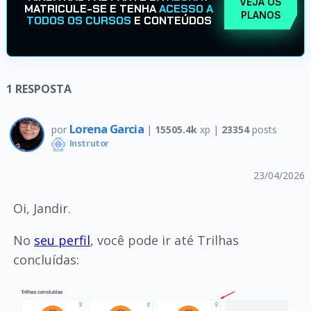
VEJA OS
MATRICULE-SE E TENHA
ACESSO A
PLANOS
TODOS OS CURSOS
E CONTEÚDOS
1
RESPOSTA
Lorena Garcia
por
|
15505.4k
xp |
23354
posts
Instrutor
23/04/2026
Oi, Jandir.
No
seu perfil
, você pode ir até Trilhas
concluídas: