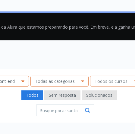
a da Alura que estamos preparando para você. Em breve, ela ganha 
ont-end
Todas as categorias
Todos os cursos
Todos
Sem resposta
Solucionados