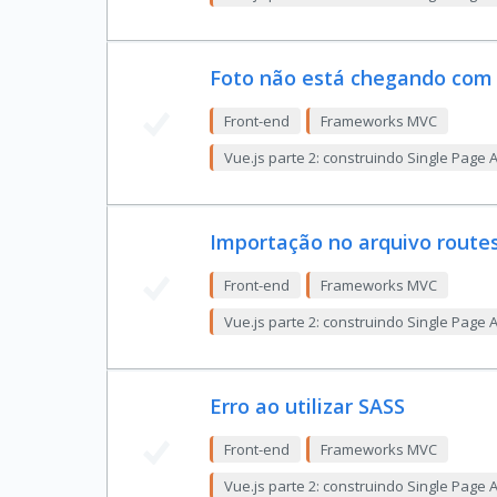
Foto não está chegando com 
Front-end
Frameworks MVC
Vue.js parte 2: construindo Single Page 
Importação no arquivo route
Front-end
Frameworks MVC
Vue.js parte 2: construindo Single Page 
Erro ao utilizar SASS
Front-end
Frameworks MVC
Vue.js parte 2: construindo Single Page 