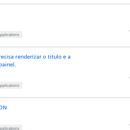
Applications
cisa renderizar o titulo e a
painel.
Applications
ION
Applications