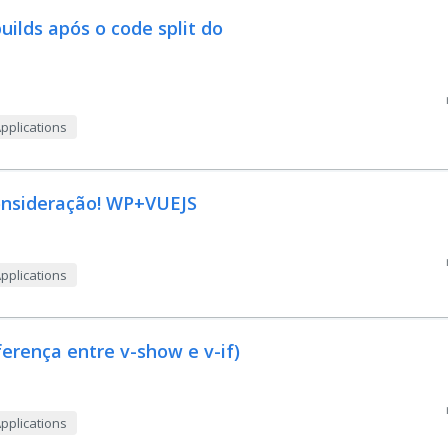
uilds após o code split do
Applications
onsideração! WP+VUEJS
Applications
erença entre v-show e v-if)
Applications