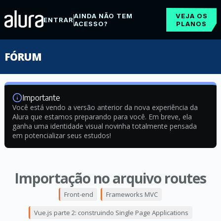
AINDA NÃO TEM
VEJA OS
ENTRAR
ACESSO?
PLANOS
FÓRUM
Importante
Você está vendo a versão anterior da nova experiência da
Alura que estamos preparando para você. Em breve, ela
ganha uma identidade visual novinha totalmente pensada
em potencializar seus estudos!
Importação no arquivo routes
Front-end
Frameworks MVC
Vue.js parte 2: construindo Single Page Applications