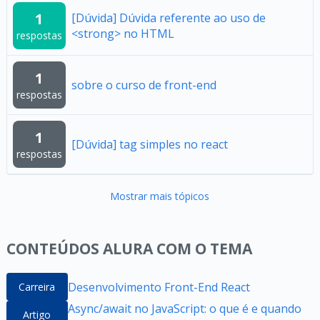
1
[Dúvida] Dúvida referente ao uso de
<strong> no HTML
respostas
1
sobre o curso de front-end
respostas
1
[Dúvida] tag simples no react
respostas
Mostrar mais tópicos
CONTEÚDOS ALURA COM O TEMA
Desenvolvimento Front-End React
Carreira
Async/await no JavaScript: o que é e quando
Artigo