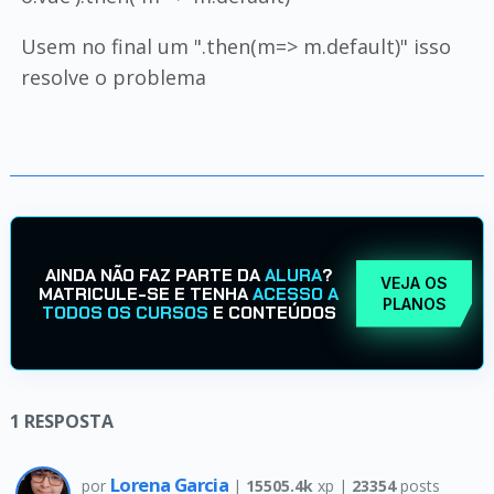
Usem no final um ".then(m=> m.default)" isso
resolve o problema
AINDA NÃO FAZ PARTE DA
ALURA
?
VEJA OS
MATRICULE-SE E TENHA
ACESSO A
PLANOS
TODOS OS CURSOS
E CONTEÚDOS
1
RESPOSTA
Lorena Garcia
por
|
15505.4k
xp |
23354
posts