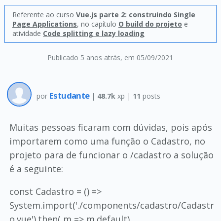
Referente ao curso
Vue.js parte 2: construindo Single
Page Applications
, no capítulo
O build do projeto
e
atividade
Code splitting e lazy loading
Publicado 5 anos atrás
, em 05/09/2021
Estudante
por
|
48.7k
xp |
11
posts
Muitas pessoas ficaram com dúvidas, pois após
importarem como uma função o Cadastro, no
projeto para de funcionar o /cadastro a solução
é a seguinte:
const Cadastro = () =>
System.import('./components/cadastro/Cadastr
o.vue').then( m => m.default)