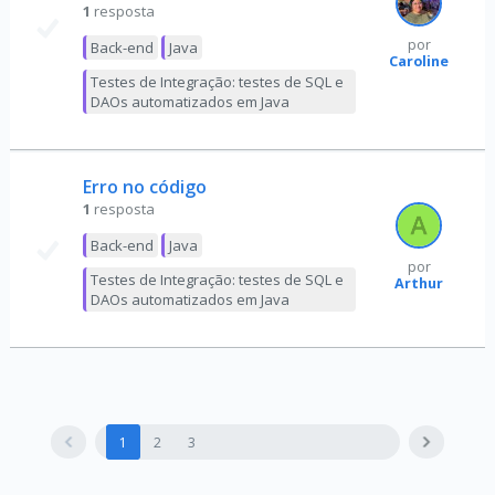
1
resposta
por
Back-end
Java
Caroline
Testes de Integração: testes de SQL e
DAOs automatizados em Java
Erro no código
1
resposta
Back-end
Java
por
Testes de Integração: testes de SQL e
Arthur
DAOs automatizados em Java
1
2
3