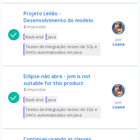
Projeto Leilão -
Desenvolvimento do modelo
2
respostas
Back-end
Java
por
Luana
Testes de Integração: testes de SQL e
DAOs automatizados em Java
Eclipse não abre - jvm is not
suitable for this product
2
respostas
Back-end
Java
por
Luana
Testes de Integração: testes de SQL e
DAOs automatizados em Java
Continuei usando as classes