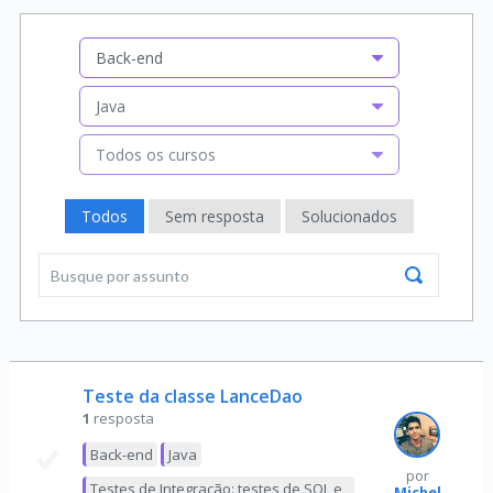
Back-end
Java
Todos os cursos
Todos
Sem resposta
Solucionados
Teste da classe LanceDao
1
resposta
Back-end
Java
por
Testes de Integração: testes de SQL e
Michel