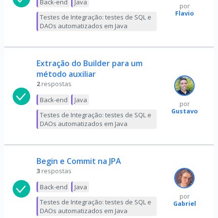
Back-end
Java
por
Flavio
Testes de Integração: testes de SQL e
DAOs automatizados em Java
Extração do Builder para um
método auxiliar
2
respostas
Back-end
Java
por
Gustavo
Testes de Integração: testes de SQL e
DAOs automatizados em Java
Begin e Commit na JPA
3
respostas
Back-end
Java
por
Testes de Integração: testes de SQL e
Gabriel
DAOs automatizados em Java