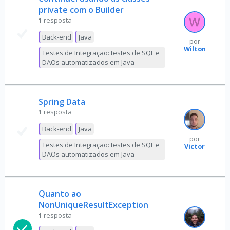
private com o Builder
1
resposta
Back-end
Java
por
Wilton
Testes de Integração: testes de SQL e
DAOs automatizados em Java
Spring Data
1
resposta
Back-end
Java
por
Testes de Integração: testes de SQL e
Victor
DAOs automatizados em Java
Quanto ao
NonUniqueResultException
1
resposta