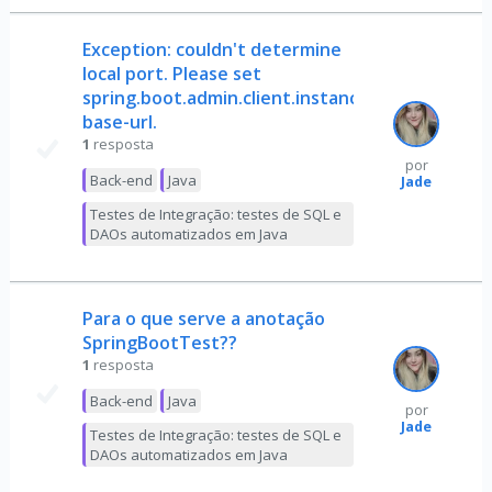
Exception: couldn't determine
local port. Please set
spring.boot.admin.client.instance.service-
base-url.
1
resposta
por
Back-end
Java
Jade
Testes de Integração: testes de SQL e
DAOs automatizados em Java
Para o que serve a anotação
SpringBootTest??
1
resposta
Back-end
Java
por
Jade
Testes de Integração: testes de SQL e
DAOs automatizados em Java