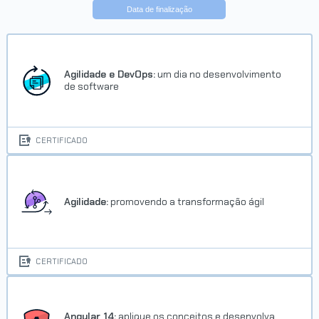
Data de finalização
Trilha Vue.js
Concluído em 13/10/2021
Agilidade e DevOps:
um dia no desenvolvimento
de software
VER CERTIFICADO
CERTIFICADO
Agilidade:
promovendo a transformação ágil
Trilha Vue.js
CERTIFICADO
Concluído em 13/10/2021
VER CERTIFICADO
Angular 14:
aplique os conceitos e desenvolva