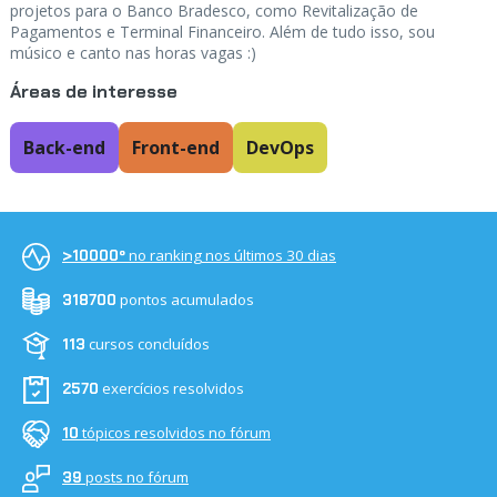
projetos para o Banco Bradesco, como Revitalização de
Pagamentos e Terminal Financeiro. Além de tudo isso, sou
músico e canto nas horas vagas :)
Áreas de interesse
Back-end
Front-end
DevOps
no ranking nos últimos 30 dias
>10000º
pontos acumulados
318700
cursos concluídos
113
exercícios resolvidos
2570
tópicos resolvidos no fórum
10
posts no fórum
39