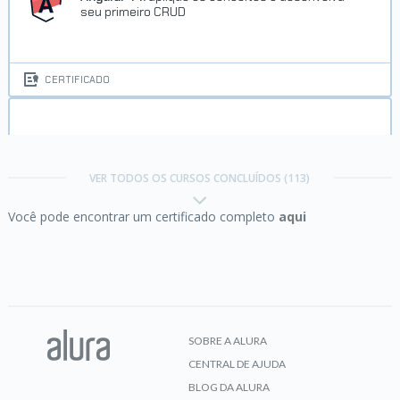
seu primeiro CRUD
CERTIFICADO
Aprender a aprender:
técnicas para seu
autodesenvolvimento
Trilha Produtividade
VER TODOS OS CURSOS CONCLUÍDOS (113)
Você pode encontrar um certificado completo
aqui
Concluído em 04/11/2021
CERTIFICADO
VER CERTIFICADO
BDD e Java:
Behavior Driven Development com
Cucumber
SOBRE A ALURA
CENTRAL DE AJUDA
CERTIFICADO
BLOG DA ALURA