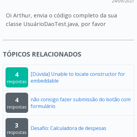
24/09/2021
Oi Arthur, envia o código completo da sua
classe UsuárioDaoTest.java, por favor
TÓPICOS RELACIONADOS
4
[Dúvida] Unable to locate constructor for
embeddable
respostas
4
não consigo fazer submissão do botão com
formulário
respostas
3
Desafio: Calculadora de despesas
respostas