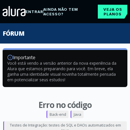
AINDA NÃO TEM
VEJA OS
ENTRAR
ACESSO?
PLANOS
FÓRUM
Importante
Você está vendo a versão anterior da nova experiência da
Alura que estamos preparando para você. Em breve, ela
ganha uma identidade visual novinha totalmente pensada
em potencializar seus estudos!
Erro no código
Back-end
Java
Testes de Integração: testes de SQL e DAOs automatizados em