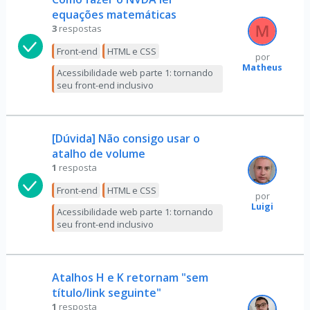
equações matemáticas
3
respostas
Front-end
HTML e CSS
por
Matheus
Acessibilidade web parte 1: tornando
seu front-end inclusivo
[Dúvida] Não consigo usar o
atalho de volume
1
resposta
Front-end
HTML e CSS
por
Luigi
Acessibilidade web parte 1: tornando
seu front-end inclusivo
Atalhos H e K retornam "sem
título/link seguinte"
1
resposta