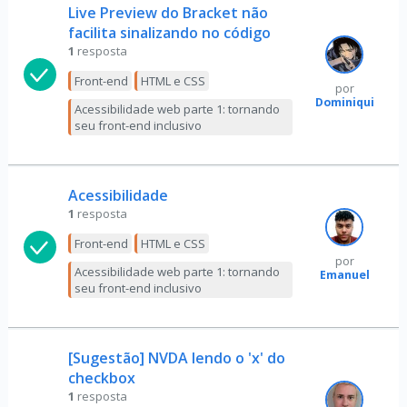
Live Preview do Bracket não
facilita sinalizando no código
1
resposta
Front-end
HTML e CSS
por
Dominiqui
Acessibilidade web parte 1: tornando
seu front-end inclusivo
Acessibilidade
1
resposta
Front-end
HTML e CSS
por
Acessibilidade web parte 1: tornando
Emanuel
seu front-end inclusivo
[Sugestão] NVDA lendo o 'x' do
checkbox
1
resposta