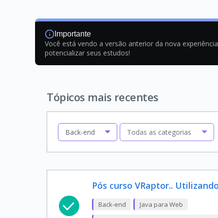
Importante
Você está vendo a versão anterior da nova experiênci
potencializar seus estudos!
Tópicos mais recentes
Back-end
Todas as categorias
Pós curso VRaptor.. Utilizand
Back-end
Java para Web