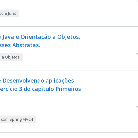
com Junit
 Java e Orientação a Objetos,
asses Abstratas.
r
o a Objetos
e Desenvolvendo aplicações
rcício 3 do capítulo Primeiros
r
p com Spring MVC4