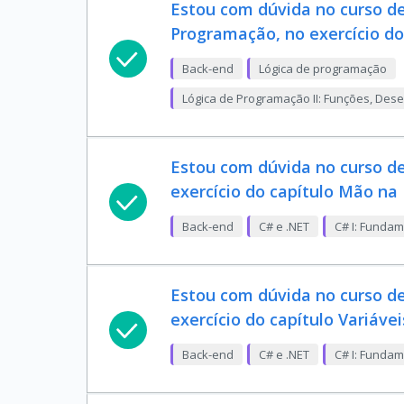
Estou com dúvida no curso de
Programação, no exercício do
Back-end
Lógica de programação
Lógica de Programação II: Funções, Des
Estou com dúvida no curso d
exercício do capítulo Mão na
Back-end
C# e .NET
C# I: Funda
Estou com dúvida no curso d
exercício do capítulo Variávei
Back-end
C# e .NET
C# I: Funda