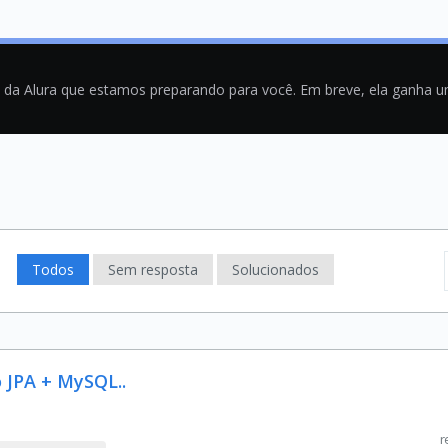
a da Alura que estamos preparando para você. Em breve, ela ganha 
Todos
Sem resposta
Solucionados
o JPA + MySQL..
r