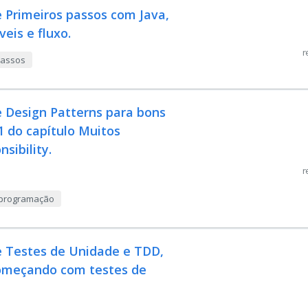
 Primeiros passos com Java,
veis e fluxo.
r
 passos
e Design Patterns para bons
1 do capítulo Muitos
sibility.
r
e programação
e Testes de Unidade e TDD,
 Começando com testes de