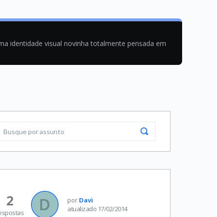
uma identidade visual novinha totalmente pensada em
2
por
Davi
atualizado 17/02/2014
espostas