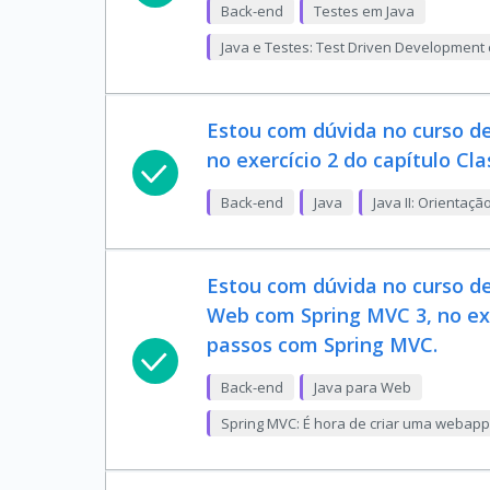
Back-end
Testes em Java
Java e Testes: Test Driven Development 
Estou com dúvida no curso de
no exercício 2 do capítulo Cl
Back-end
Java
Java II: Orientaçã
Estou com dúvida no curso d
Web com Spring MVC 3, no exe
passos com Spring MVC.
Back-end
Java para Web
Spring MVC: É hora de criar uma webap