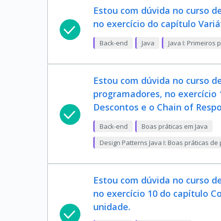
Estou com dúvida no curso de
no exercício do capítulo Variá
Back-end
Java
Java I: Primeiros
Estou com dúvida no curso d
programadores, no exercício 
Descontos e o Chain of Respon
Back-end
Boas práticas em Java
Design Patterns Java I: Boas práticas d
Estou com dúvida no curso d
no exercício 10 do capítulo
unidade.