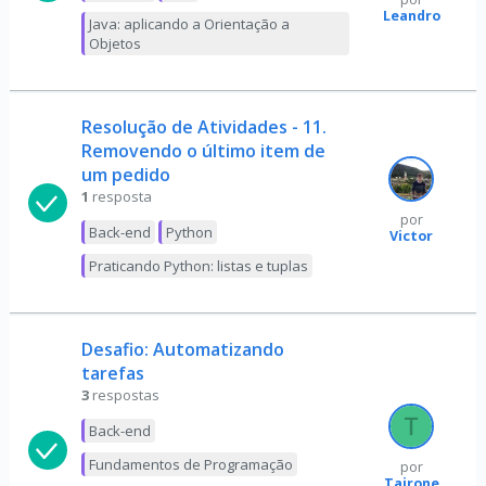
Leandro
Java: aplicando a Orientação a
Objetos
Resolução de Atividades - 11.
Removendo o último item de
um pedido
1
resposta
por
Back-end
Python
Victor
Praticando Python: listas e tuplas
Desafio: Automatizando
tarefas
3
respostas
Back-end
Fundamentos de Programação
por
Tairone