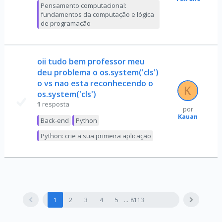
Pensamento computacional:
fundamentos da computação e lógica
de programação
oii tudo bem professor meu
deu problema o os.system('cls')
o vs nao esta reconhecendo o
os.system('cls')
1
resposta
por
Kauan
Back-end
Python
Python: crie a sua primeira aplicação
1
2
3
4
5
8113