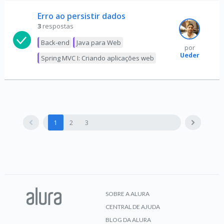
Erro ao persistir dados
3
respostas
Back-end
Java para Web
por
Ueder
Spring MVC I: Criando aplicações web
1
2
3
SOBRE A ALURA
CENTRAL DE AJUDA
BLOG DA ALURA