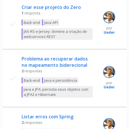
Criar esse projeto do Zero
1
resposta
Back-end
Java API
por
JAX-RS e Jersey: domine a criação de
Ueder
webservices REST
Problema ao recuperar dados
no mapeamento biderecional
2
respostas
Back-end
Java e persistência
por
Ueder
Java e JPA: persista seus objetos com
a JPA2 e Hibernate
Listar erros com Spring
2
respostas