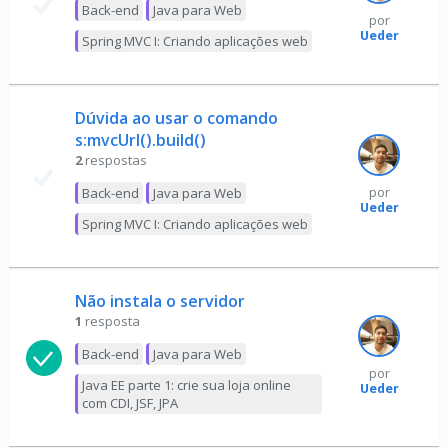
Back-end
Java para Web
por
Ueder
Spring MVC I: Criando aplicações web
Dúvida ao usar o comando
s:mvcUrl().build()
2
respostas
Back-end
Java para Web
por
Ueder
Spring MVC I: Criando aplicações web
Não instala o servidor
1
resposta
Back-end
Java para Web
por
Java EE parte 1: crie sua loja online
Ueder
com CDI, JSF, JPA