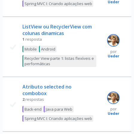
Ueder
Spring MVC I: Criando aplicações web
ListView ou RecyclerView com
colunas dinamicas
1
resposta
Mobile
Android
por
Ueder
Recycler View parte 1: listas flexíveis e
performáticas
Atributo selected no
combobox
2
respostas
Back-end
Java para Web
por
Ueder
Spring MVC I: Criando aplicações web