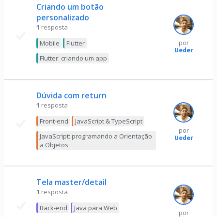
Criando um botão
personalizado
1
resposta
Mobile
Flutter
por
Ueder
Flutter: criando um app
Dúvida com return
1
resposta
Front-end
JavaScript & TypeScript
por
JavaScript: programando a Orientação
Ueder
a Objetos
Tela master/detail
1
resposta
Back-end
Java para Web
por