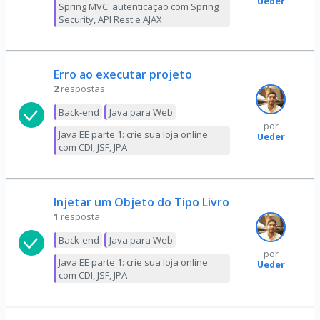
Ueder
Spring MVC: autenticação com Spring
Security, API Rest e AJAX
Erro ao executar projeto
2
respostas
Back-end
Java para Web
por
Java EE parte 1: crie sua loja online
Ueder
com CDI, JSF, JPA
Injetar um Objeto do Tipo Livro
1
resposta
Back-end
Java para Web
por
Java EE parte 1: crie sua loja online
Ueder
com CDI, JSF, JPA