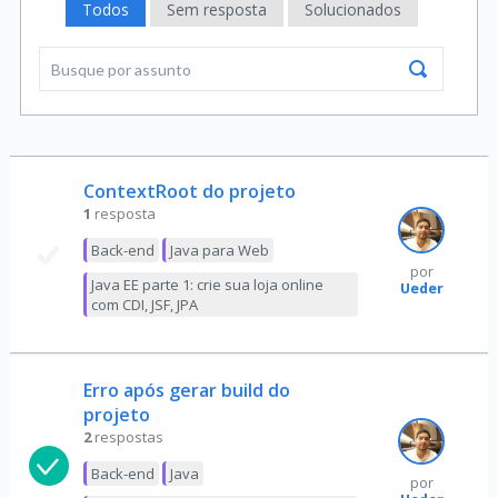
Todos
Sem resposta
Solucionados
ContextRoot do projeto
1
resposta
Back-end
Java para Web
por
Java EE parte 1: crie sua loja online
Ueder
com CDI, JSF, JPA
Erro após gerar build do
projeto
2
respostas
Back-end
Java
por