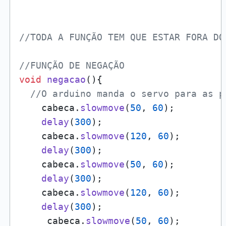
//TODA A FUNÇÃO TEM QUE ESTAR FORA DO
//FUNÇÃO DE NEGAÇÃO
void
negacao
(){

//O arduino manda o servo para as p
    cabeca.
slowmove
(
50
, 
60
);

delay
(
300
);

    cabeca.
slowmove
(
120
, 
60
);

delay
(
300
);

    cabeca.
slowmove
(
50
, 
60
);

delay
(
300
);

    cabeca.
slowmove
(
120
, 
60
);

delay
(
300
);

     cabeca.
slowmove
(
50
, 
60
);
