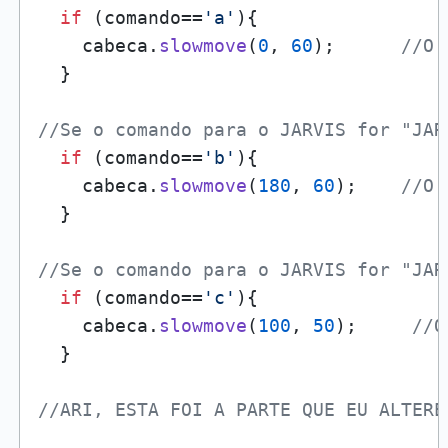
if
 (comando==
'a'
){

    cabeca.
slowmove
(
0
, 
60
);      
//O 
  }

//Se o comando para o JARVIS for "JAR
if
 (comando==
'b'
){

    cabeca.
slowmove
(
180
, 
60
);    
//O 
  }

//Se o comando para o JARVIS for "JAR
if
 (comando==
'c'
){

    cabeca.
slowmove
(
100
, 
50
);     
//O
  }

//ARI, ESTA FOI A PARTE QUE EU ALTERE