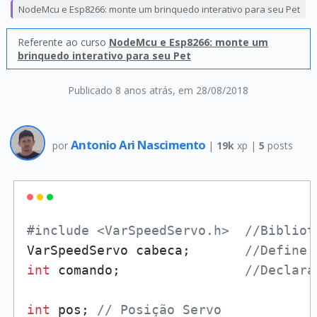
NodeMcu e Esp8266: monte um brinquedo interativo para seu Pet
Referente ao curso
NodeMcu e Esp8266: monte um
brinquedo interativo para seu Pet
Publicado 8 anos atrás
, em 28/08/2018
Antonio Ari Nascimento
por
|
19k
xp |
5
posts
#include <VarSpeedServo.h>  //Bibliot
VarSpeedServo cabeca;       
//Define 
int
 comando;                
//Declara
int
 pos; 
// Posição Servo