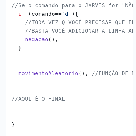
//Se o comando para o JARVIS for "NÃO
if
 (comando==
'd'
){

//TODA VEZ Q VOCÊ PRECISAR QUE EL
//BASTA VOCÊ ADICIONAR A LINHA AB
negacao
();   

  }

movimentoAleatorio
(); 
//FUNÇÃO DE M
//AQUI É O FINAL
}
