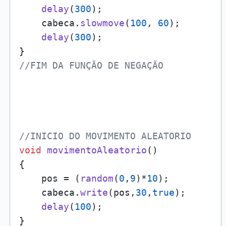
delay
(
300
);

    cabeca.
slowmove
(
100
, 
60
);

delay
(
300
);

//FIM DA FUNÇÃO DE NEGAÇÃO
//INICIO DO MOVIMENTO ALEATORIO
void
movimentoAleatorio
()

{

    pos = (
random
(
0
,
9
)*
10
);

    cabeca.
write
(pos,
30
,
true
);

delay
(
100
);
