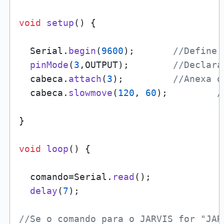
void
setup
() {

  Serial.
begin
(
9600
);       
//Define 
pinMode
(
3
,OUTPUT);        
//Declara
  cabeca.
attach
(
3
);         
//Anexa o
  cabeca.
slowmove
(
120
, 
60
);         
/
}

void
loop
() {

  comando=Serial.
read
();

delay
(
7
);

//Se o comando para o JARVIS for "JAR