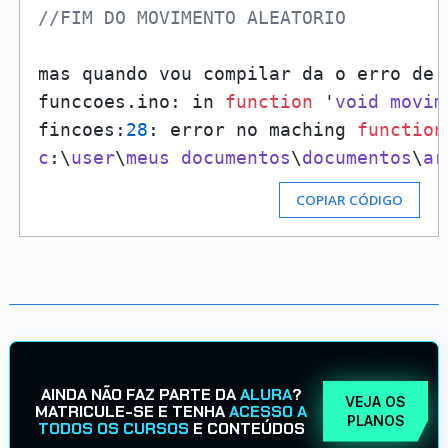
//FIM DO MOVIMENTO ALEATORIO
mas quando vou compilar da o erro de 

funccoes.ino: in 
function
 '
void
movim
fincoes:
28
: error no maching 
function
c
:\
user
\
meus
documentos
\
documentos
\
ar
COPIAR CÓDIGO
AINDA NÃO FAZ PARTE DA
ALURA
?
VEJA OS
MATRICULE-SE E TENHA
ACESSO A
PLANOS
TODOS OS CURSOS
E CONTEÚDOS