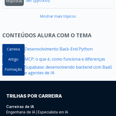
def (python)
respostas
Mostrar mais tópicos
CONTEÚDOS ALURA COM O TEMA
Desenvolvimento Back-End Python
Carreira
MCP: o que é, como funciona e diferenças
Artigo
Supabase: desenvolvendo backend com BaaS
Formação
e agentes de IA
TRILHAS POR CARREIRA
Carreiras de IA
Engenharia de IA
Especialista em IA
|