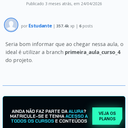
Publicado 3 meses atrás
, em 24/04/2026
Estudante
por
|
357.4k
xp |
6
posts
Seria bom informar que ao chegar nessa aula, o
ideal é utilizar a branch
primeira_aula_curso_4
do projeto.
AINDA NÃO FAZ PARTE DA
ALURA
?
VEJA OS
MATRICULE-SE E TENHA
ACESSO A
PLANOS
TODOS OS CURSOS
E CONTEÚDOS