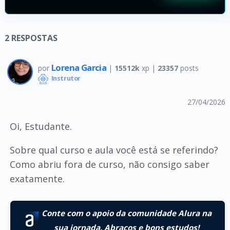
2
RESPOSTAS
Lorena Garcia
por
|
15512k
xp |
23357
posts
Instrutor
27/04/2026
Oi, Estudante.
Sobre qual curso e aula você está se referindo?
Como abriu fora de curso, não consigo saber
exatamente.
Conte com o apoio da comunidade Alura na
sua jornada. Abraços e bons estudos!