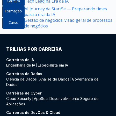
Tech Lead na Era da IA
Carreira
AI Journey da StartSe — Preparando times
Formação
para a era da IA
Gestão de negócios: visão geral de processos
Curso
de negócios
TRILHAS POR CARREIRA
Carreiras de IA
Engenharia de IA
Especialista em IA
|
Carreiras de Dados
Ciência de Dados
Análise de Dados
Governança de
|
|
Dados
Carreiras de Cyber
Cloud Security
AppSec: Desenvolvimento Seguro de
|
Aplicações
Carreiras de DevOps & Cloud