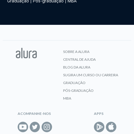
Graduação
|
Pós-graduação
|
MBA
SOBRE A ALURA
CENTRAL DE AJUDA
BLOG DA ALURA
SUGIRA UM CURSO OU CARREIRA
GRADUAÇÃO
PÓS-GRADUAÇÃO
MBA
ACOMPANHE-NOS
APPS