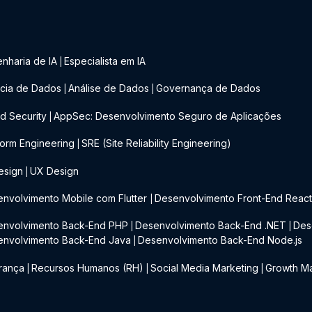
nharia de IA
Especialista em IA
|
cia de Dados
Análise de Dados
Governança de Dados
|
|
d Security
AppSec: Desenvolvimento Seguro de Aplicações
|
form Engineering
SRE (Site Reliability Engineering)
|
esign
UX Design
|
nvolvimento Mobile com Flutter
Desenvolvimento Front-End Reac
|
envolvimento Back-End PHP
Desenvolvimento Back-End .NET
Des
|
|
envolvimento Back-End Java
Desenvolvimento Back-End Node.js
|
rança
Recursos Humanos (RH)
Social Media Marketing
Growth Ma
|
|
|