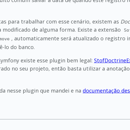
to comum salvar a data de quando este registro fo
as para trabalhar com esse cenário, existem as
Doc
a modificado de alguma forma. Existe a extensão
So
, automaticamente será atualizado o registro 
move
-lo do banco.
ymfony existe esse plugin bem legal:
StofDoctrineE
rado no seu projeto, então basta utilizar a anotaçã
ada nesse plugin que mandei e na
documentação de