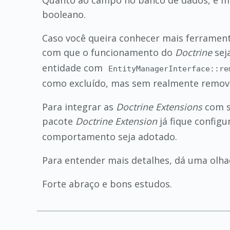
Quanto ao campo no banco de dados, é mui
booleano.
Caso você queira conhecer mais ferrament
com que o funcionamento do
Doctrine
sej
entidade com
EntityManagerInterface::re
como excluído, mas sem realmente removê
Para integrar as
Doctrine Extensions
com s
pacote
Doctrine Extension
já fique configu
comportamento seja adotado.
Para entender mais detalhes, dá uma olh
Forte abraço e bons estudos.