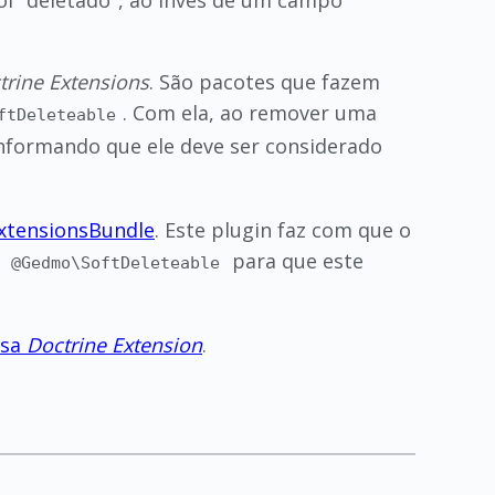
i "deletado", ao invés de um campo
trine Extensions
. São pacotes que fazem
. Com ela, ao remover uma
ftDeleteable
informando que ele deve ser considerado
xtensionsBundle
. Este plugin faz com que o
o
para que este
@Gedmo\SoftDeleteable
ssa
Doctrine Extension
.