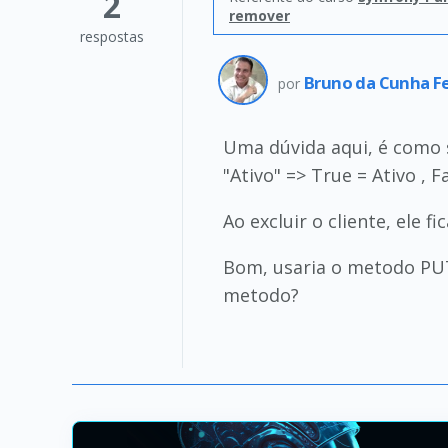
2
remover
respostas
Bruno da Cunha Fe
por
Uma dúvida aqui, é como s
"Ativo" => True = Ativo , F
Ao excluir o cliente, ele f
Bom, usaria o metodo PUT 
metodo?