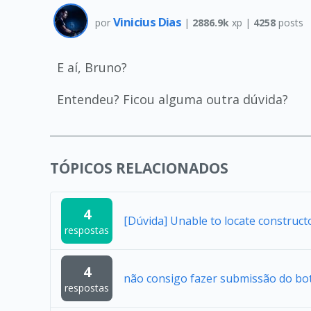
Vinicius Dias
por
|
2886.9k
xp |
4258
posts
E aí, Bruno?
Entendeu? Ficou alguma outra dúvida?
TÓPICOS RELACIONADOS
4
[Dúvida] Unable to locate construc
respostas
4
não consigo fazer submissão do bo
respostas