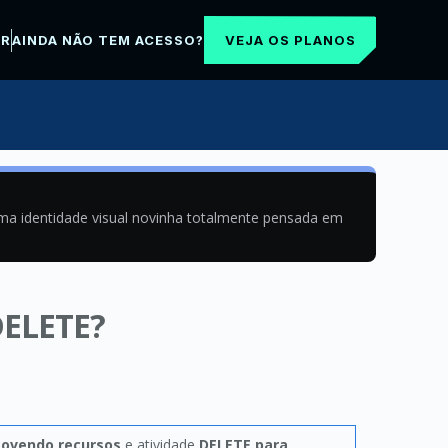
VEJA OS PLANOS
AR
AINDA NÃO TEM ACESSO?
uma identidade visual novinha totalmente pensada em
 DELETE?
movendo recursos
e atividade
DELETE para