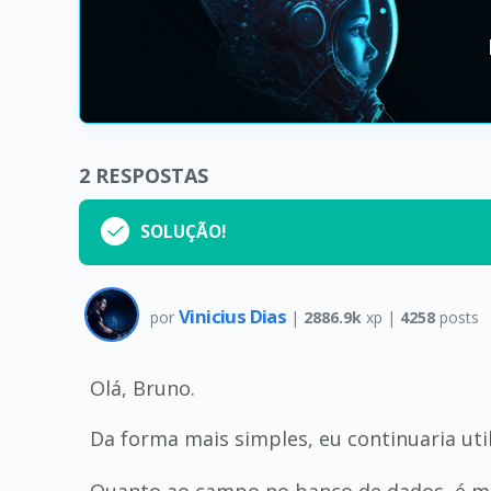
2
RESPOSTAS
SOLUÇÃO!
Vinicius Dias
por
|
2886.9k
xp |
4258
posts
Olá, Bruno.
Da forma mais simples, eu continuaria ut