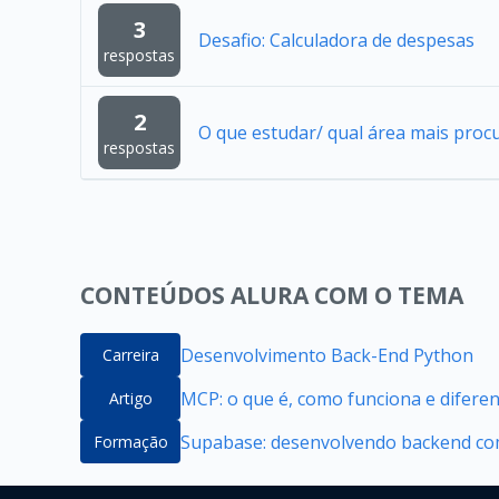
3
Desafio: Calculadora de despesas
respostas
2
O que estudar/ qual área mais proc
respostas
CONTEÚDOS ALURA COM O TEMA
Desenvolvimento Back-End Python
Carreira
MCP: o que é, como funciona e difere
Artigo
Supabase: desenvolvendo backend com
Formação