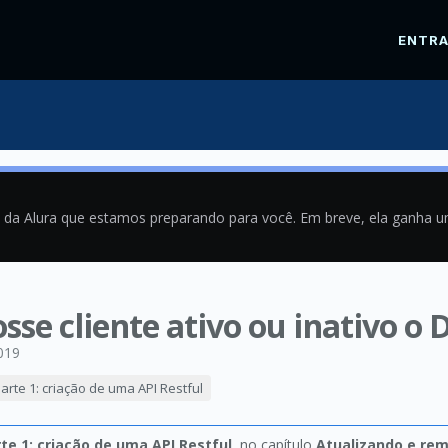
ENTR
a da Alura que estamos preparando para você. Em breve, ela ganha 
sse cliente ativo ou inativo o
019
rte 1: criação de uma API Restful
e 1: criação de uma API Restful
, no capítulo
Atualizando e re