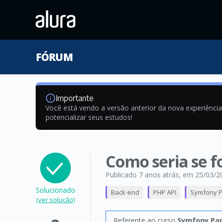
FÓRUM
Importante
Você está vendo a versão anterior da nova experiênci
potencializar seus estudos!
Como seria se fo
Publicado 7 anos atrás
, em 25/03/2
Solucionado
Back-end
PHP API
Symfony Pa
(ver solução)
Referente ao curso
Symfony Part