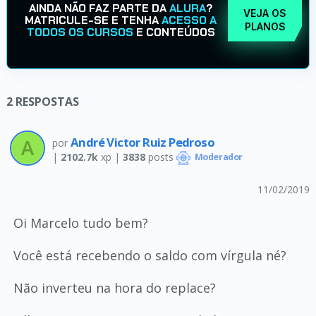
AINDA NÃO FAZ PARTE DA
ALURA
?
VEJA OS
MATRICULE-SE E TENHA
ACESSO A
PLANOS
TODOS OS CURSOS
E CONTEÚDOS
2
RESPOSTAS
André Victor Ruiz Pedroso
por
|
2102.7k
xp |
3838
posts
Moderador
11/02/2019
Oi Marcelo tudo bem?
Você está recebendo o saldo com vírgula né?
Não inverteu na hora do replace?