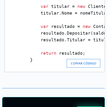
var
 titular = 
new
 Cliente(
            titular.Nome = nomeTitular
var
 resultado = 
new
 Conta
            resultado.Depositar(saldoC
            resultado.Titular = titula
return
 resultado;

        }
COPIAR CÓDIGO