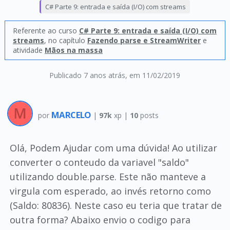
C# Parte 9: entrada e saída (I/O) com streams
Referente ao curso
C# Parte 9: entrada e saída (I/O) com
streams
, no capítulo
Fazendo parse e StreamWriter
e
atividade
Mãos na massa
Publicado 7 anos atrás
, em 11/02/2019
MARCELO
por
|
97k
xp |
10
posts
Olá, Podem Ajudar com uma dúvida! Ao utilizar
converter o conteudo da variavel "saldo"
utilizando double.parse. Este não manteve a
virgula com esperado, ao invés retorno como
(Saldo: 80836). Neste caso eu teria que tratar de
outra forma? Abaixo envio o codigo para