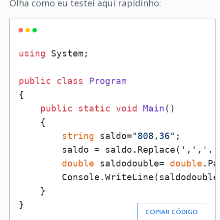
Olha como eu testei aqui rapidinho:
using
 System;

public
class
Program
{

public
static
void
Main
()
    {    

string
 saldo=
"808,36"
;

        saldo = saldo.Replace(
','
,
'.'
double
 saldodouble= 
double
.Pa
        Console.WriteLine(saldodouble)
    }

}
COPIAR CÓDIGO