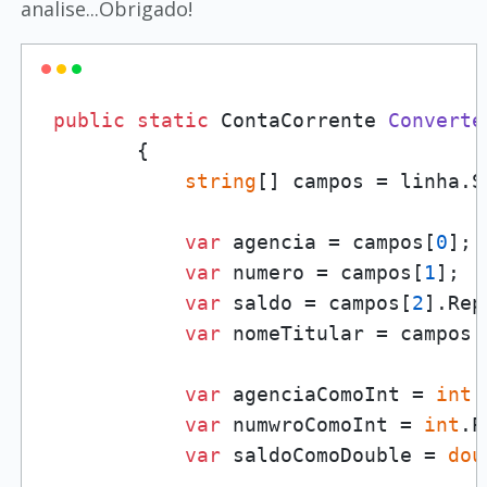
analise...Obrigado!
public
static
 ContaCorrente 
Converte
        {

string
[] campos = linha.S
var
 agencia = campos[
0
];

var
 numero = campos[
1
];

var
 saldo = campos[
2
].Rep
var
 nomeTitular = campos[
var
 agenciaComoInt = 
int
.
var
 numwroComoInt = 
int
.P
var
 saldoComoDouble = 
dou