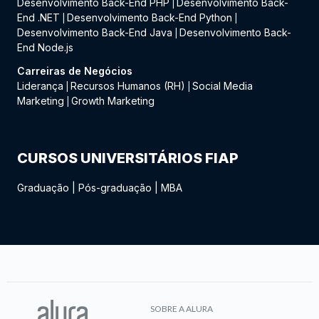
Desenvolvimento Back-End PHP
Desenvolvimento Back-
|
End .NET
Desenvolvimento Back-End Python
|
|
Desenvolvimento Back-End Java
Desenvolvimento Back-
|
End Node.js
Carreiras de Negócios
Liderança
Recursos Humanos (RH)
Social Media
|
|
Marketing
Growth Marketing
|
CURSOS UNIVERSITÁRIOS FIAP
Graduação
|
Pós-graduação
|
MBA
SOBRE A ALURA