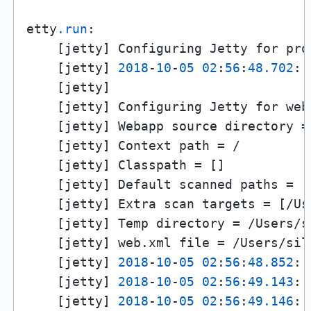
etty
.run
:

    [jetty] Configuring Jetty for pro
    [jetty] 
2018
-
10
-
05
02
:
56
:
48.702
::
    [jetty] 

    [jetty] Configuring Jetty for web
    [jetty] Webapp source directory =
    [jetty] Context path = /

    [jetty] Classpath = []

    [jetty] Default scanned paths = []
    [jetty] Extra scan targets = [/Us
    [jetty] Temp directory = /Users/s
    [jetty] web.xml file = /Users/sil
    [jetty] 
2018
-
10
-
05
02
:
56
:
48.852
::
    [jetty] 
2018
-
10
-
05
02
:
56
:
49.143
::
    [jetty] 
2018
-
10
-
05
02
:
56
:
49.146
::