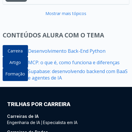
Mostrar mais tópicos
CONTEÚDOS ALURA COM O TEMA
Desenvolvimento Back-End Python
Carreira
MCP: o que é, como funciona e diferenças
Artigo
Supabase: desenvolvendo backend com BaaS
Formação
e agentes de IA
TRILHAS POR CARREIRA
Carreiras de IA
Engenharia de IA
Especialista em IA
|