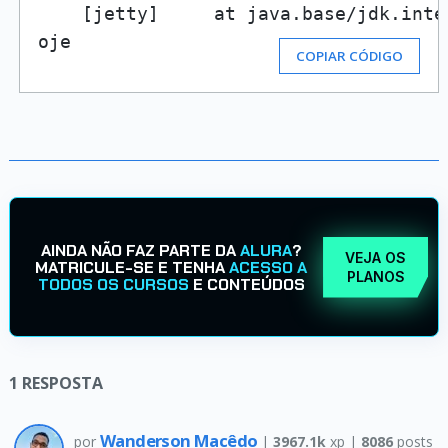
    [jetty]     at java.base/jdk.inte
oje
COPIAR CÓDIGO
AINDA NÃO FAZ PARTE DA
ALURA
?
VEJA OS
MATRICULE-SE E TENHA
ACESSO A
PLANOS
TODOS OS CURSOS
E CONTEÚDOS
1
RESPOSTA
Wanderson Macêdo
por
|
3967.1k
xp |
8086
posts