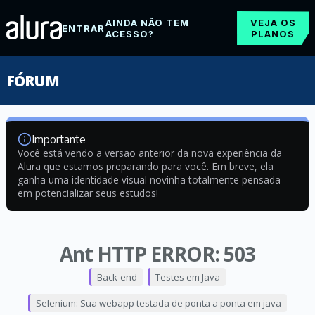
AINDA NÃO TEM
VEJA OS
ENTRAR
ACESSO?
PLANOS
FÓRUM
Importante
Você está vendo a versão anterior da nova experiência da
Alura que estamos preparando para você. Em breve, ela
ganha uma identidade visual novinha totalmente pensada
em potencializar seus estudos!
Ant HTTP ERROR: 503
Back-end
Testes em Java
Selenium: Sua webapp testada de ponta a ponta em java