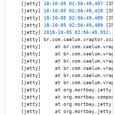
    [jetty] 
18
-
10
-
05
02
:
56
:
49
,
407
 [IN
    [jetty] 
18
-
10
-
05
02
:
56
:
49
,
428
 [IN
    [jetty] 
18
-
10
-
05
02
:
56
:
49
,
489
 [IN
    [jetty] 
18
-
10
-
05
02
:
56
:
49
,
489
 [IN
    [jetty] 
2018
-
10
-
05
02
:
56
:
49.552
::
    [jetty] br.com.caelum.vraptor.sca
    [jetty]     at br.com.caelum.vrap
    [jetty]     at br.com.caelum.vrap
    [jetty]     at br.com.caelum.vrap
    [jetty]     at br.com.caelum.vrap
    [jetty]     at br.com.caelum.vrap
    [jetty]     at br.com.caelum.vrap
    [jetty]     at org.mortbay.jetty.
    [jetty]     at org.mortbay.compon
    [jetty]     at org.mortbay.jetty.
    [jetty]     at org.mortbay.jetty.