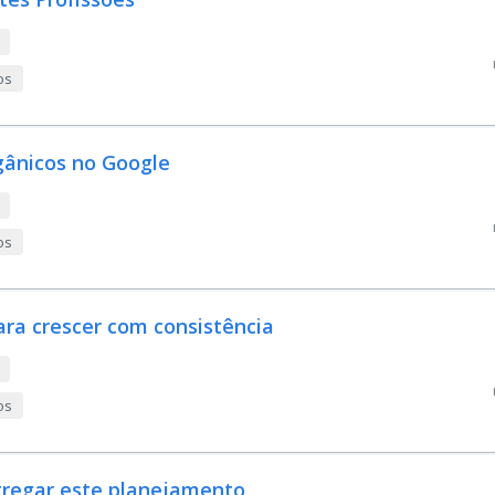
os
gânicos no Google
os
ra crescer com consistência
os
tregar este planejamento