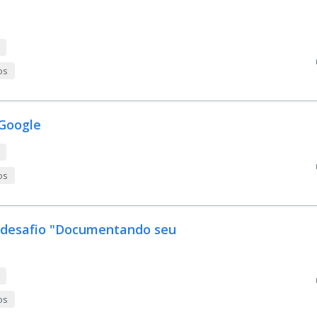
os
 Google
os
o desafio "Documentando seu
os