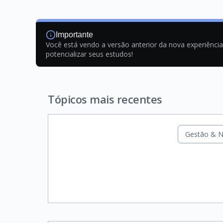
Importante
Você está vendo a versão anterior da nova experiênci
potencializar seus estudos!
Tópicos mais recentes
Gestão & N