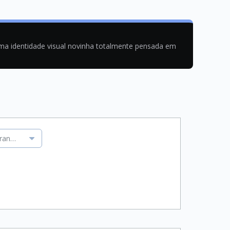
uma identidade visual novinha totalmente pensada em
orando os conceitos