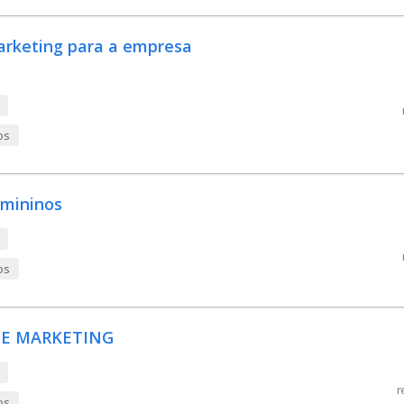
arketing para a empresa
os
emininos
os
DE MARKETING
r
os