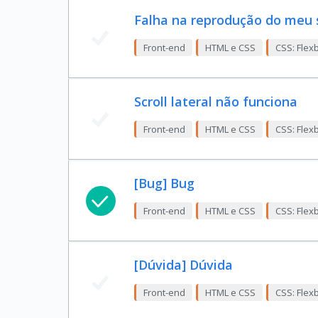
Falha na reprodução do meu 
Front-end
HTML e CSS
CSS: Flex
Scroll lateral não funciona
Front-end
HTML e CSS
CSS: Flex
[Bug] Bug
Front-end
HTML e CSS
CSS: Flex
[Dúvida] Dúvida
Front-end
HTML e CSS
CSS: Flex