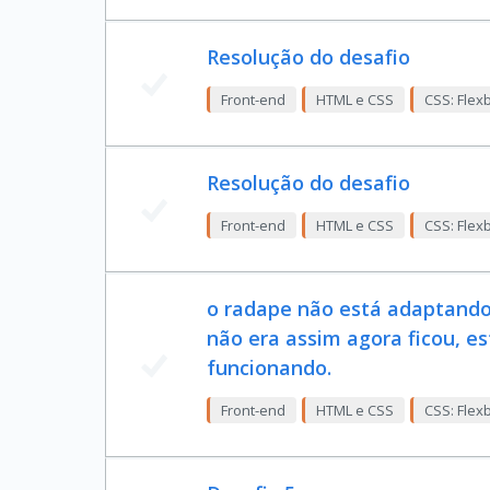
Resolução do desafio
Front-end
HTML e CSS
CSS: Flex
Resolução do desafio
Front-end
HTML e CSS
CSS: Flex
o radape não está adaptando-
não era assim agora ficou, e
funcionando.
Front-end
HTML e CSS
CSS: Flex