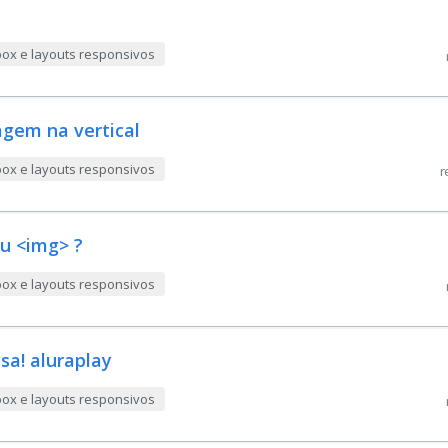
box e layouts responsivos
agem na vertical
box e layouts responsivos
r
u <img> ?
box e layouts responsivos
sa! aluraplay
box e layouts responsivos