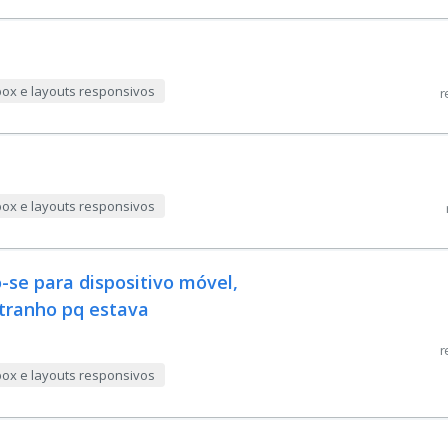
box e layouts responsivos
r
box e layouts responsivos
se para dispositivo móvel,
stranho pq estava
r
box e layouts responsivos