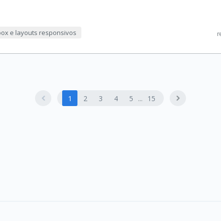
box e layouts responsivos
r
1
2
3
4
5
15