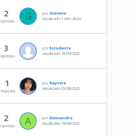
2
por
Giovana
atualizado 1 mês atrás
espostas
3
por
Estudante
atualizado 26/09/2025
espostas
1
por
Raynara
atualizado 25/08/2025
resposta
2
por
Alessandro
atualizado 19/08/2025
espostas