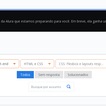
a da Alura que estamos preparando para você. Em breve, ela ganha 
t-end
HTML e CSS
CSS: Flexbox e layouts respon
Todos
Sem resposta
Solucionados