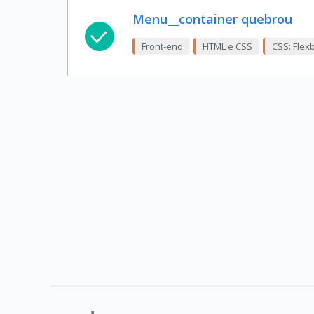
Menu__container quebrou
Front-end
HTML e CSS
CSS: Flex