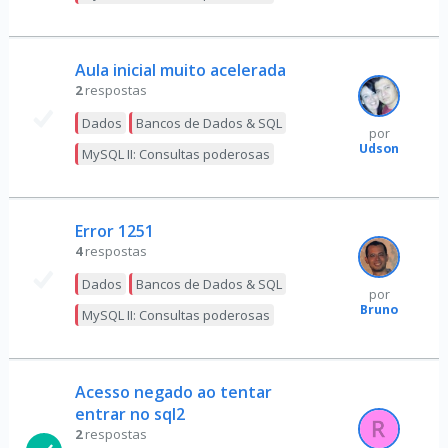
Aula inicial muito acelerada
2
respostas
Dados
Bancos de Dados & SQL
por
Udson
MySQL II: Consultas poderosas
Error 1251
4
respostas
Dados
Bancos de Dados & SQL
por
Bruno
MySQL II: Consultas poderosas
Acesso negado ao tentar
entrar no sql2
2
respostas