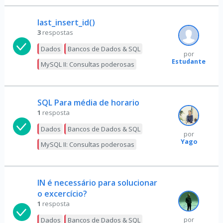
last_insert_id()
3
respostas
Dados
Bancos de Dados & SQL
por
Estudante
MySQL II: Consultas poderosas
SQL Para média de horario
1
resposta
Dados
Bancos de Dados & SQL
por
Yago
MySQL II: Consultas poderosas
IN é necessário para solucionar
o excercício?
1
resposta
Dados
Bancos de Dados & SQL
por