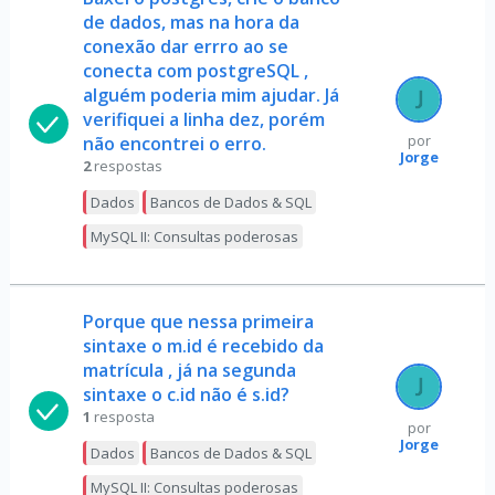
de dados, mas na hora da
conexão dar errro ao se
conecta com postgreSQL ,
alguém poderia mim ajudar. Já
verifiquei a linha dez, porém
não encontrei o erro.
por
Jorge
2
respostas
Dados
Bancos de Dados & SQL
MySQL II: Consultas poderosas
Porque que nessa primeira
sintaxe o m.id é recebido da
matrícula , já na segunda
sintaxe o c.id não é s.id?
1
resposta
por
Jorge
Dados
Bancos de Dados & SQL
MySQL II: Consultas poderosas