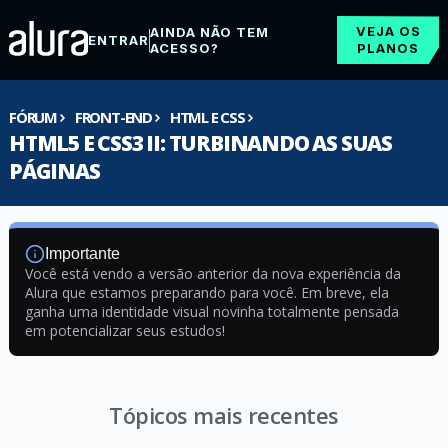
VEJA OS
AINDA NÃO TEM
ENTRAR
ACESSO?
PLANOS
FÓRUM
FRONT-END
HTML E CSS
HTML5 E CSS3 II: TURBINANDO AS SUAS
PÁGINAS
Importante
Você está vendo a versão anterior da nova experiência da
Alura que estamos preparando para você. Em breve, ela
ganha uma identidade visual novinha totalmente pensada
em potencializar seus estudos!
Tópicos mais recentes