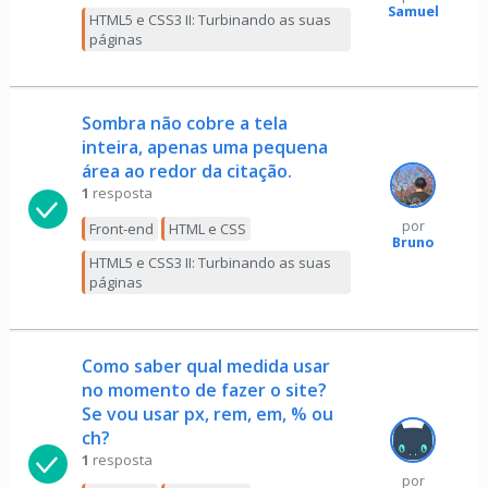
Samuel
HTML5 e CSS3 II: Turbinando as suas
páginas
Sombra não cobre a tela
inteira, apenas uma pequena
área ao redor da citação.
1
resposta
por
Front-end
HTML e CSS
Bruno
HTML5 e CSS3 II: Turbinando as suas
páginas
Como saber qual medida usar
no momento de fazer o site?
Se vou usar px, rem, em, % ou
ch?
1
resposta
por