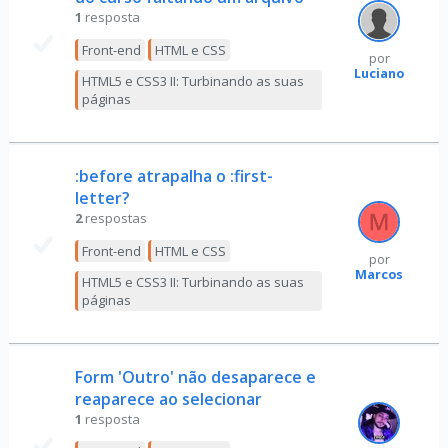
1
resposta
Front-end
HTML e CSS
por
Luciano
HTML5 e CSS3 II: Turbinando as suas
páginas
:before atrapalha o :first-
letter?
2
respostas
Front-end
HTML e CSS
por
Marcos
HTML5 e CSS3 II: Turbinando as suas
páginas
Form 'Outro' não desaparece e
reaparece ao selecionar
1
resposta