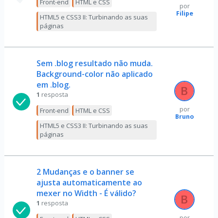
Front-end
HTML e CSS
por
Filipe
HTML5 e CSS3 II: Turbinando as suas
páginas
Sem .blog resultado não muda.
Background-color não aplicado
em .blog.
1
resposta
por
Front-end
HTML e CSS
Bruno
HTML5 e CSS3 II: Turbinando as suas
páginas
2 Mudanças e o banner se
ajusta automaticamente ao
mexer no Width - É válido?
1
resposta
por