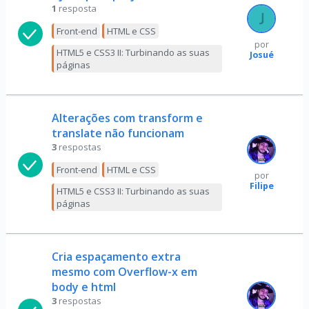
1
resposta
Front-end
HTML e CSS
por
HTML5 e CSS3 II: Turbinando as suas
Josué
páginas
Alterações com transform e
translate não funcionam
3
respostas
Front-end
HTML e CSS
por
Filipe
HTML5 e CSS3 II: Turbinando as suas
páginas
Cria espaçamento extra
mesmo com Overflow-x em
body e html
3
respostas