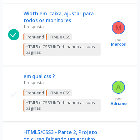
Width em .caixa, ajustar para
todos os monitores
1
resposta
Front-end
HTML e CSS
por
Marcos
HTML5 e CSS3 II: Turbinando as suas
páginas
em qual css ?
1
resposta
Front-end
HTML e CSS
por
HTML5 e CSS3 II: Turbinando as suas
Adriano
páginas
HTML5/CSS3 - Parte 2, Projeto
do curso faltando um arquivo