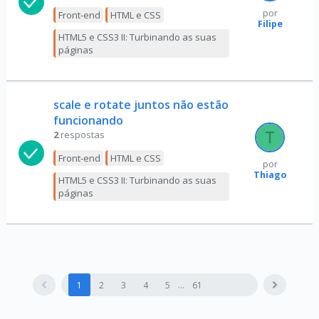
por
Front-end
HTML e CSS
Filipe
HTML5 e CSS3 II: Turbinando as suas
páginas
scale e rotate juntos não estão
funcionando
2
respostas
Front-end
HTML e CSS
por
Thiago
HTML5 e CSS3 II: Turbinando as suas
páginas
1
2
3
4
5
61