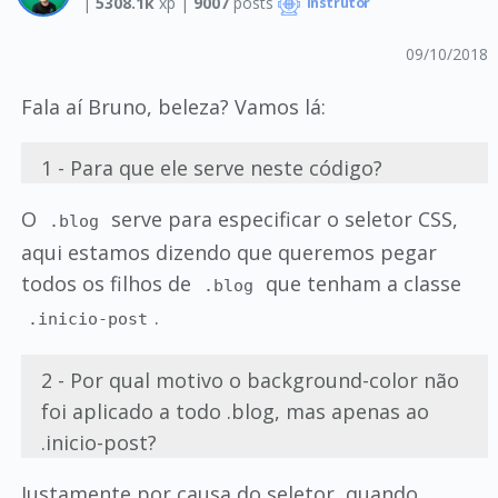
|
5308.1k
xp |
9007
posts
Instrutor
09/10/2018
Fala aí Bruno, beleza? Vamos lá:
1 - Para que ele serve neste código?
O
serve para especificar o seletor CSS,
.blog
aqui estamos dizendo que queremos pegar
todos os filhos de
que tenham a classe
.blog
.
.inicio-post
2 - Por qual motivo o background-color não
foi aplicado a todo .blog, mas apenas ao
.inicio-post?
Justamente por causa do seletor, quando