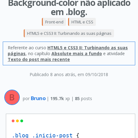
Background-color não aplicado
em .blog.
Front-end
HTML e CSS
HTML5 e CSS3 II: Turbinando as suas páginas
Referente ao curso
HTML5 e CSS3 II: Turbinando as suas
páginas
, no capítulo
Absolute mais a fundo
e atividade
Texto do post mais recente
Publicado 8 anos atrás
, em 09/10/2018
Bruno
por
|
195.7k
xp |
85
posts
.blog
.inicio-post
 {
