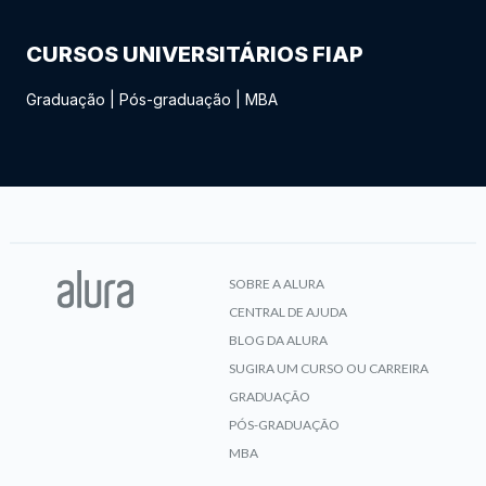
CURSOS UNIVERSITÁRIOS FIAP
Graduação
|
Pós-graduação
|
MBA
SOBRE A ALURA
CENTRAL DE AJUDA
BLOG DA ALURA
SUGIRA UM CURSO OU CARREIRA
GRADUAÇÃO
PÓS-GRADUAÇÃO
MBA