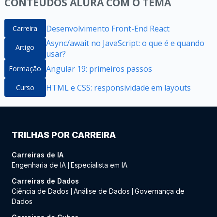
CONTEÚDOS ALURA COM O TEMA
Desenvolvimento Front-End React
Carreira
Async/await no JavaScript: o que é e quando
Artigo
usar?
Angular 19: primeiros passos
Formação
HTML e CSS: responsividade em layouts
Curso
TRILHAS POR CARREIRA
Carreiras de IA
Engenharia de IA
Especialista em IA
|
Carreiras de Dados
Ciência de Dados
Análise de Dados
Governança de
|
|
Dados