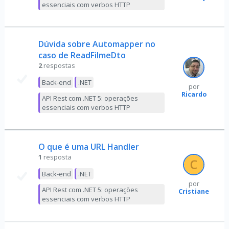
essenciais com verbos HTTP
Dúvida sobre Automapper no
caso de ReadFilmeDto
2
respostas
Back-end
.NET
por
Ricardo
API Rest com .NET 5: operações
essenciais com verbos HTTP
O que é uma URL Handler
1
resposta
Back-end
.NET
por
API Rest com .NET 5: operações
Cristiane
essenciais com verbos HTTP