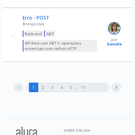
Erro - POST
3
respostas
Back-end
.NET
por
API Rest com .NET 5: operações
Daniele
essenciais com verbos HTTP
1
2
3
4
5
11
SOBRE A ALURA