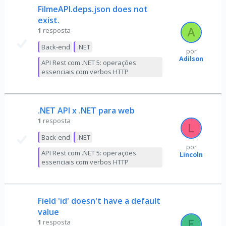
FilmeAPI.deps.json does not
exist.
1
resposta
Back-end
.NET
por
Adilson
API Rest com .NET 5: operações
essenciais com verbos HTTP
.NET API x .NET para web
1
resposta
Back-end
.NET
por
API Rest com .NET 5: operações
Lincoln
essenciais com verbos HTTP
Field 'id' doesn't have a default
value
1
resposta