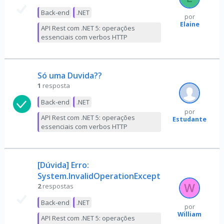
Back-end
.NET
por
Elaine
API Rest com .NET 5: operações
essenciais com verbos HTTP
Só uma Duvida??
1
resposta
Back-end
.NET
por
API Rest com .NET 5: operações
Estudante
essenciais com verbos HTTP
[Dúvida] Erro:
System.InvalidOperationException
2
respostas
Back-end
.NET
por
William
API Rest com .NET 5: operações