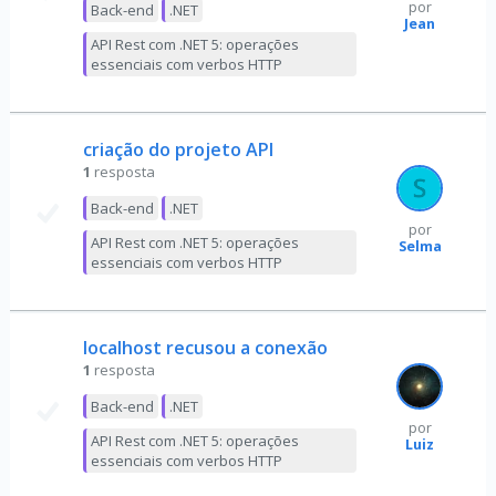
por
Back-end
.NET
Jean
API Rest com .NET 5: operações
essenciais com verbos HTTP
criação do projeto API
1
resposta
Back-end
.NET
por
API Rest com .NET 5: operações
Selma
essenciais com verbos HTTP
localhost recusou a conexão
1
resposta
Back-end
.NET
por
API Rest com .NET 5: operações
Luiz
essenciais com verbos HTTP