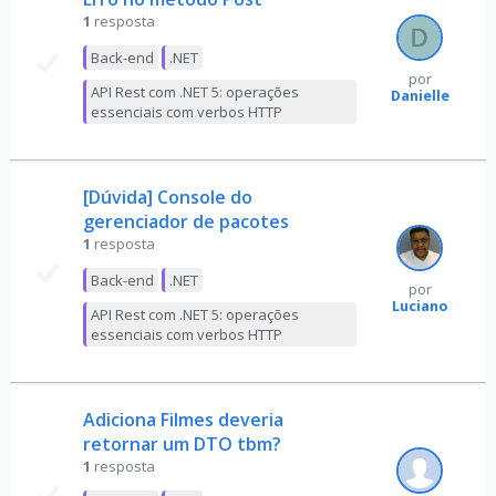
1
resposta
Back-end
.NET
por
API Rest com .NET 5: operações
Danielle
essenciais com verbos HTTP
[Dúvida] Console do
gerenciador de pacotes
1
resposta
Back-end
.NET
por
Luciano
API Rest com .NET 5: operações
essenciais com verbos HTTP
Adiciona Filmes deveria
retornar um DTO tbm?
1
resposta