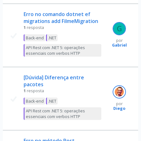
Erro no comando dotnet ef
migrations add FilmeMigration
1
resposta
Back-end
.NET
por
Gabriel
API Rest com .NET 5: operações
essenciais com verbos HTTP
[Dúvida] Diferença entre
pacotes
1
resposta
Back-end
.NET
por
Diego
API Rest com .NET 5: operações
essenciais com verbos HTTP
Erro no método Post