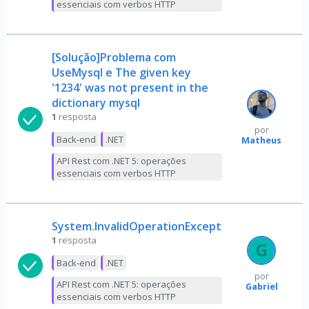
essenciais com verbos HTTP
[Solução]Problema com
UseMysql e The given key
'1234' was not present in the
dictionary mysql
1
resposta
por
Back-end
.NET
Matheus
API Rest com .NET 5: operações
essenciais com verbos HTTP
System.InvalidOperationException
1
resposta
Back-end
.NET
por
API Rest com .NET 5: operações
Gabriel
essenciais com verbos HTTP