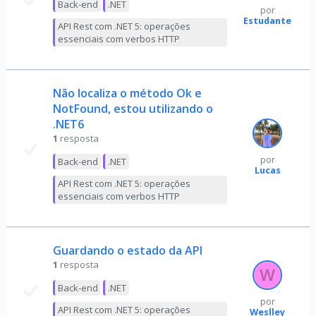
Back-end
.NET
por
Estudante
API Rest com .NET 5: operações
essenciais com verbos HTTP
Não localiza o método Ok e
NotFound, estou utilizando o
.NET6
1
resposta
por
Back-end
.NET
Lucas
API Rest com .NET 5: operações
essenciais com verbos HTTP
Guardando o estado da API
1
resposta
Back-end
.NET
por
API Rest com .NET 5: operações
Weslley