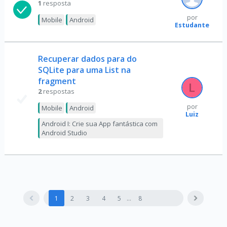
1
resposta
por
Mobile
Android
Estudante
Recuperar dados para do
SQLite para uma List na
fragment
2
respostas
por
Mobile
Android
Luiz
Android I: Crie sua App fantástica com
Android Studio
1
2
3
4
5
8