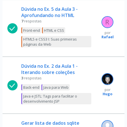
Dúvida no Ex. 5 da Aula 3 -
Aprofundando no HTML
7
respostas
Front-end
HTML e CSS
por
Rafael
HTML5 e CSS3 I: Suas primeiras
páginas da Web
Dúvida no Ex. 2 da Aula 1 -
Iterando sobre coleções
3
respostas
Back-end
Java para Web
por
Hugo
Java e JSTL: Tags para facilitar o
desenvolvimento JSP
Gerar lista de dados sqlite