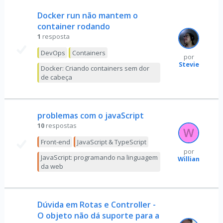
Docker run não mantem o
container rodando
1
resposta
DevOps
Containers
por
Stevie
Docker: Criando containers sem dor
de cabeça
problemas com o javaScript
10
respostas
Front-end
JavaScript & TypeScript
por
JavaScript: programando na linguagem
Willian
da web
Dúvida em Rotas e Controller -
O objeto não dá suporte para a