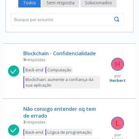
Todos
Sem resposta
Solucionados
Blockchain - Confidencialidade
9
respostas
Back-end
Computação
por
Blockchain: aumente a confiança da
Herbert
sua aplicação
Não consigo entender oq tem
de errado
3
respostas
Back-end
Lógica de programação
por