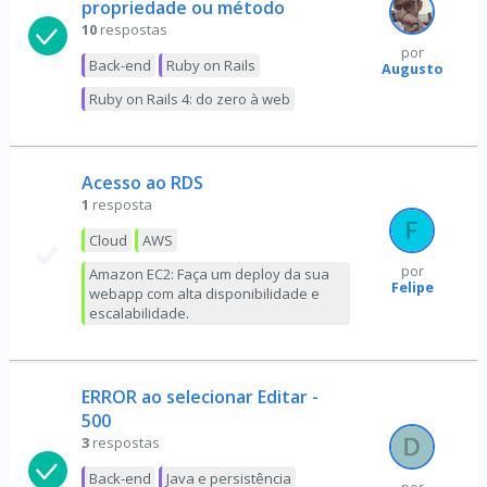
propriedade ou método
10
respostas
por
Back-end
Ruby on Rails
Augusto
Ruby on Rails 4: do zero à web
Acesso ao RDS
1
resposta
Cloud
AWS
por
Amazon EC2: Faça um deploy da sua
Felipe
webapp com alta disponibilidade e
escalabilidade.
ERROR ao selecionar Editar -
500
3
respostas
Back-end
Java e persistência