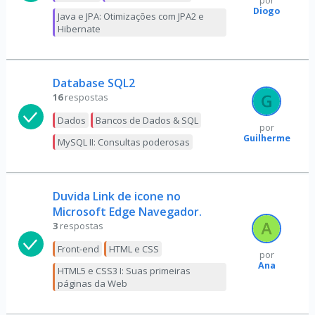
por
Diogo
Java e JPA: Otimizações com JPA2 e
Hibernate
Database SQL2
16
respostas
Dados
Bancos de Dados & SQL
por
Guilherme
MySQL II: Consultas poderosas
Duvida Link de icone no
Microsoft Edge Navegador.
3
respostas
Front-end
HTML e CSS
por
Ana
HTML5 e CSS3 I: Suas primeiras
páginas da Web