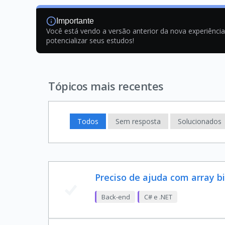
Importante
Você está vendo a versão anterior da nova experiênci
potencializar seus estudos!
Tópicos mais recentes
Todos
Sem resposta
Solucionados
Preciso de ajuda com array b
Back-end
C# e .NET