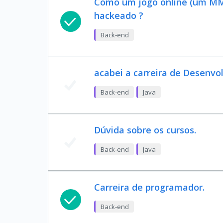
Como um jogo online (um M
hackeado ?
Back-end
acabei a carreira de Desenvo
Back-end
Java
Dúvida sobre os cursos.
Back-end
Java
Carreira de programador.
Back-end