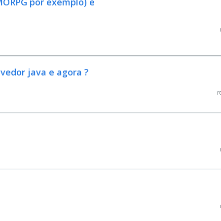
MORPG por exemplo) é
lvedor java e agora ?
r