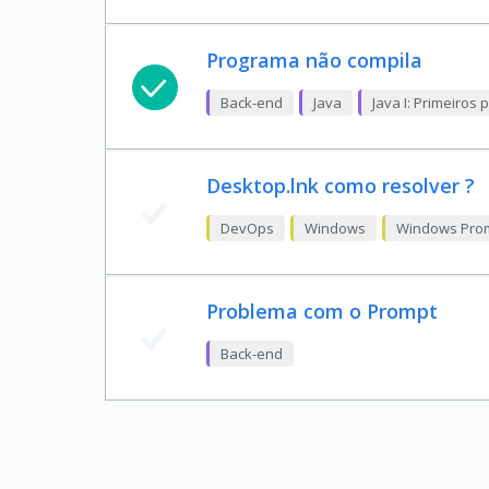
Programa não compila
Back-end
Java
Java I: Primeiros
Desktop.lnk como resolver ?
DevOps
Windows
Windows Prom
Problema com o Prompt
Back-end