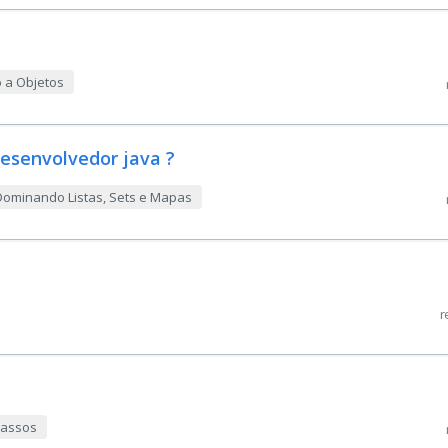
o a Objetos
esenvolvedor java ?
 Dominando Listas, Sets e Mapas
r
 passos