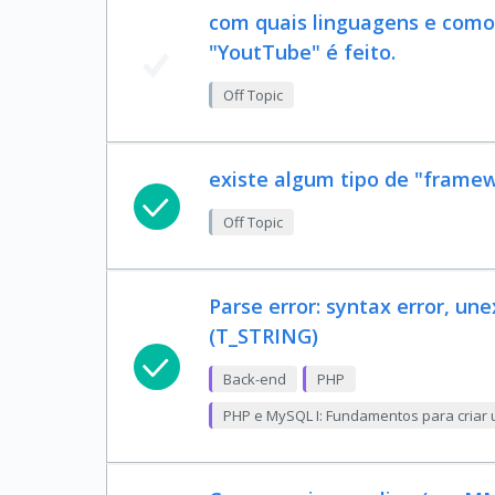
com quais linguagens e como
"YoutTube" é feito.
Off Topic
existe algum tipo de "framew
Off Topic
Parse error: syntax error, un
(T_STRING)
Back-end
PHP
PHP e MySQL I: Fundamentos para criar