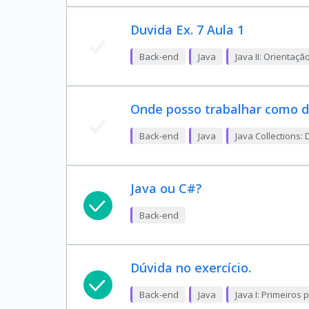
Duvida Ex. 7 Aula 1
Back-end
Java
Java II: Orientaçã
Onde posso trabalhar como d
Back-end
Java
Java Collections:
Java ou C#?
Back-end
Dúvida no exercício.
Back-end
Java
Java I: Primeiros