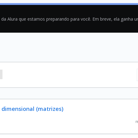
a da Alura que estamos preparando para você. Em breve, ela ganha 
i dimensional (matrizes)
r