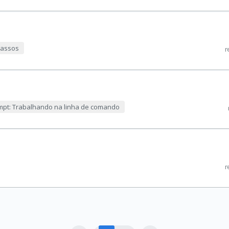
 passos
r
pt: Trabalhando na linha de comando
r