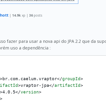
chott
|
14.9k
xp |
36
posts
o fazer para usar a nova api do JPA 2.2 que da sup
orém uso a dependência :
>
br.com.caelum.vraptor
</
groupId
>
ifactId
>
vraptor-jpa
</
artifactId
>
>
4.0.5
</
version
>
>