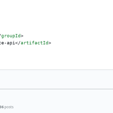
/
groupId
>
ce-api
</
artifactId
>
36
posts