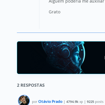
Alguém poderia me auxiliar 
Grato
2
RESPOSTAS
Otávio Prado
por
|
4794.9k
xp |
9225
posts