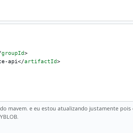
/
groupId
>
ce-api
</
artifactId
>
do mavem. e eu estou atualizando justamente pois o
NYBLOB.