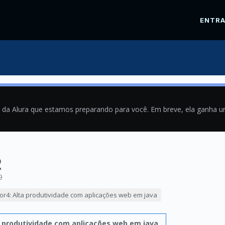
ENTR
a da Alura que estamos preparando para você. Em breve, ela ganha 
2
9
or4: Alta produtividade com aplicações web em java
a produtividade com aplicações web em java