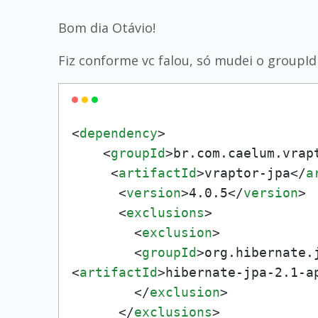
Bom dia Otávio!
Fiz conforme vc falou, só mudei o groupId
<
dependency
>
<
groupId
>
br.com.caelum.vrap
<
artifactId
>
vraptor-jpa
</
a
<
version
>
4.0.5
</
version
>
<
exclusions
>
<
exclusion
>
<
groupId
>
org.hibernate.
<
artifactId
>
hibernate-jpa-2.1-a
</
exclusion
>
</
exclusions
>