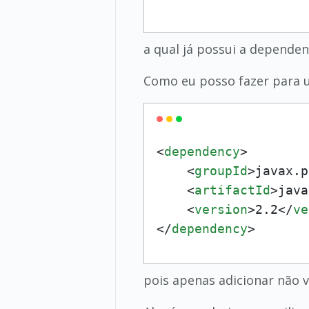
a qual já possui a dependenc
Como eu posso fazer para us
<
dependency
>
<
groupId
>
javax.p
<
artifactId
>
java
<
version
>
2.2
</
ve
</
dependency
>
pois apenas adicionar não va