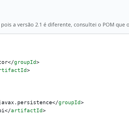
 pois a versão 2.1 é diferente, consultei o POM que 
tor
</
groupId
>
rtifactId
>
javax.persistence
</
groupId
>
pi
</
artifactId
>