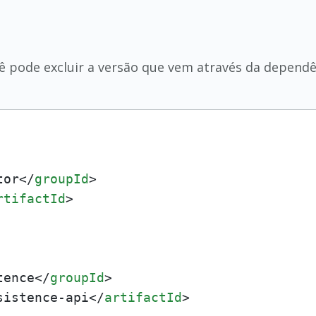
cê pode excluir a versão que vem através da dependên
tor
</
groupId
>
rtifactId
>
tence
</
groupId
>
sistence-api
</
artifactId
>