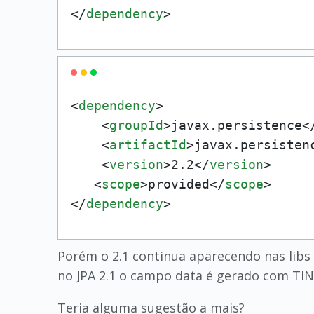
</
dependency
>
<
dependency
>
<
groupId
>
javax.persistence
<
<
artifactId
>
javax.persisten
<
version
>
2.2
</
version
>
<
scope
>
provided
</
scope
>
</
dependency
>
Porém o 2.1 continua aparecendo nas libs 
no JPA 2.1 o campo data é gerado com TI
Teria alguma sugestão a mais?