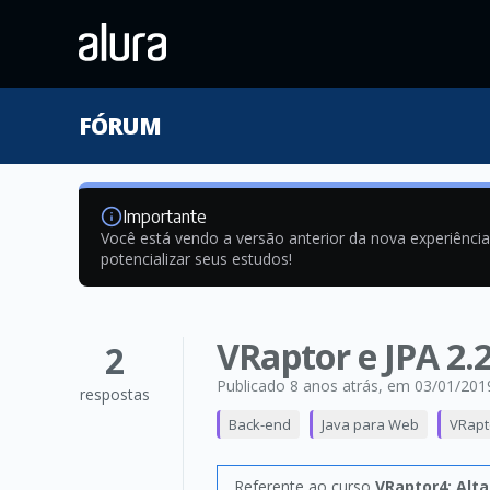
FÓRUM
Importante
Você está vendo a versão anterior da nova experiênci
potencializar seus estudos!
VRaptor e JPA 2.
2
Publicado 8 anos atrás
, em 03/01/201
respostas
Back-end
Java para Web
VRapt
Referente ao curso
VRaptor4: Alt