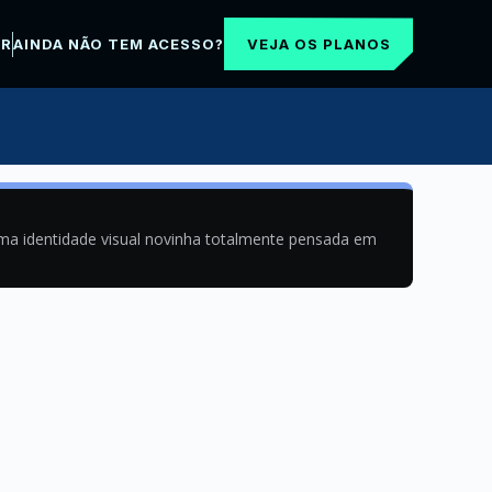
VEJA OS PLANOS
AR
AINDA NÃO TEM ACESSO?
uma identidade visual novinha totalmente pensada em