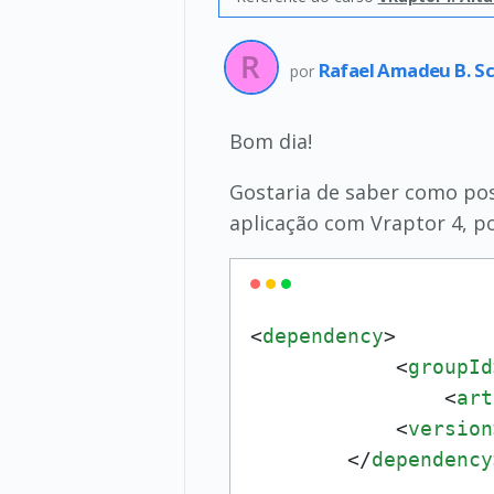
Rafael Amadeu B. S
por
Bom dia!
Gostaria de saber como poss
aplicação com Vraptor 4, p
<
dependency
>
<
groupId
<
art
<
version
</
dependency