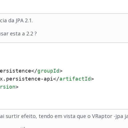
ia da JPA 2.1.
ar esta a 2.2 ?
ersistence
</
groupId
>
x.persistence-api
</
artifactId
>
rsion
>
i surtir efeito, tendo em vista que o VRaptor -jpa j