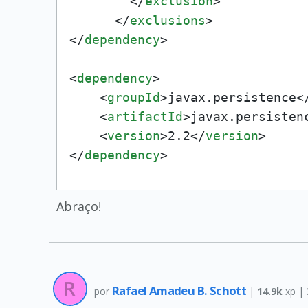
</
exclusion
>
</
exclusions
>
</
dependency
>
<
dependency
>
<
groupId
>
javax.persistence
<
<
artifactId
>
javax.persisten
<
version
>
2.2
</
version
>
</
dependency
>
Abraço!
Rafael Amadeu B. Schott
por
|
14.9k
xp |