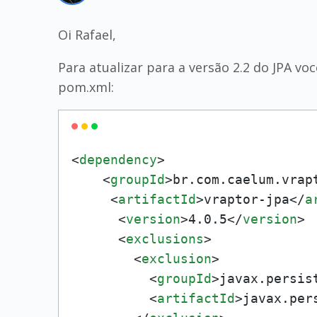
Oi Rafael,
Para atualizar para a versão 2.2 do JPA vo
pom.xml:
<
dependency
>
<
groupId
>
br.com.caelum.vrap
<
artifactId
>
vraptor-jpa
</
a
<
version
>
4.0.5
</
version
>
<
exclusions
>
<
exclusion
>
<
groupId
>
javax.persis
<
artifactId
>
javax.per