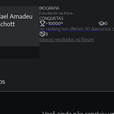
BIOGRAFIA
Estudando na Alura...
fael Amadeu
CONQUISTAS
Schott
>10000º
0
no ranking nos últimos 30 dias
cursos 
3
tópicos resolvidos no fórum
os
Você ainda não concluiu u