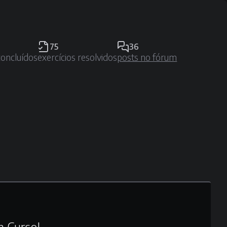
75
36
concluídos
exercícios resolvidos
posts no fórum
m Curso!