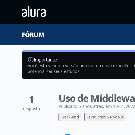
FÓRUM
Importante
Você está vendo a versão anterior da nova experiênci
potencializar seus estudos!
Uso de Middlewa
1
Publicado 5 anos atrás
, em 10/01/202
resposta
Back-end
JavaScript & Node.js