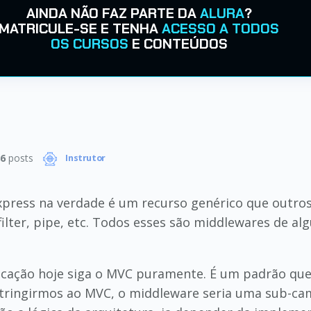
AINDA NÃO FAZ PARTE DA
ALURA
?
MATRICULE-SE E TENHA
ACESSO A TODOS
OS CURSOS
E CONTEÚDOS
6
posts
Instrutor
xpress na verdade é um recurso genérico que outro
ilter, pipe, etc. Todos esses são middlewares de a
plicação hoje siga o MVC puramente. É um padrão qu
stringirmos ao MVC, o middleware seria uma sub-ca