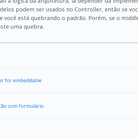
não a lógica da arquitetura, ia depender da implem
elos podem ser usados no Controller, então se você
e você está quebrando o padrão. Porém, se o middle
xiste uma quebra.
tor for embeddable
tão com formulário