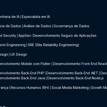
nharia de IA
Especialista em IA
|
cia de Dados
Análise de Dados
Governança de Dados
|
|
d Security
AppSec: Desenvolvimento Seguro de Aplicações
|
form Engineering
SRE (Site Reliability Engineering)
|
esign
UX Design
|
nvolvimento Mobile com Flutter
Desenvolvimento Front-End Reac
|
envolvimento Back-End PHP
Desenvolvimento Back-End .NET
Des
|
|
envolvimento Back-End Java
Desenvolvimento Back-End Node.js
|
rança
Recursos Humanos (RH)
Social Media Marketing
Growth Ma
|
|
|