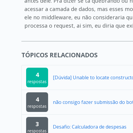
antes dele. Pra dizer se tá quebrando ou 
acessar a camada de dados, mas esses mod
ele no middleware, eu não consideraria qu
processa o request, ai sim, eu diria que e
TÓPICOS RELACIONADOS
4
[Dúvida] Unable to locate construc
respostas
4
não consigo fazer submissão do bo
respostas
3
Desafio: Calculadora de despesas
respostas