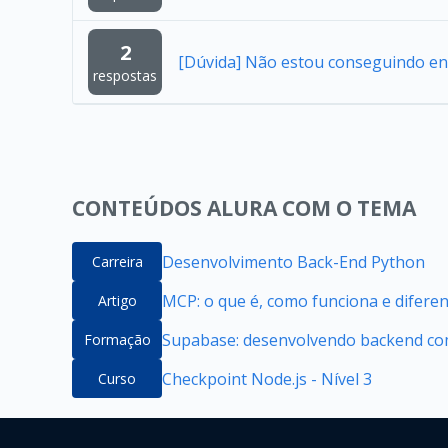
2
[Dúvida] Não estou conseguindo en
respostas
CONTEÚDOS ALURA COM O TEMA
Desenvolvimento Back-End Python
Carreira
MCP: o que é, como funciona e difere
Artigo
Supabase: desenvolvendo backend com
Formação
Checkpoint Node.js - Nível 3
Curso