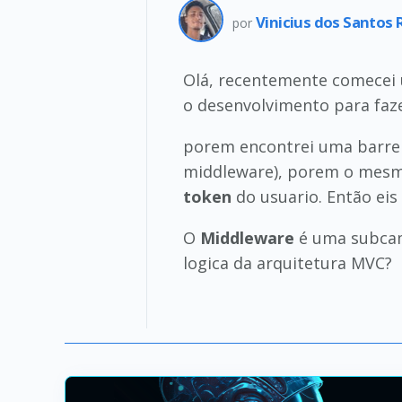
Vinicius dos Santos
por
Olá, recentemente comecei 
o desenvolvimento para faz
porem encontrei uma barre
middleware), porem o mesmo
token
do usuario. Então eis 
O
Middleware
é uma subca
logica da arquitetura MVC?