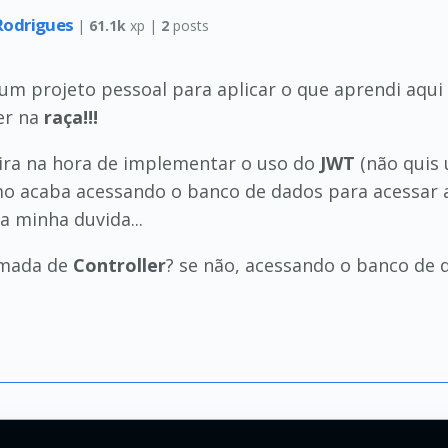
 Rodrigues
|
61.1k
xp |
2
posts
um projeto pessoal para aplicar o que aprendi aqui
er na
raça!!!
ira na hora de implementar o uso do
JWT
(não quis 
 acaba acessando o banco de dados para acessar a
a minha duvida...
mada de
Controller
? se não, acessando o banco de