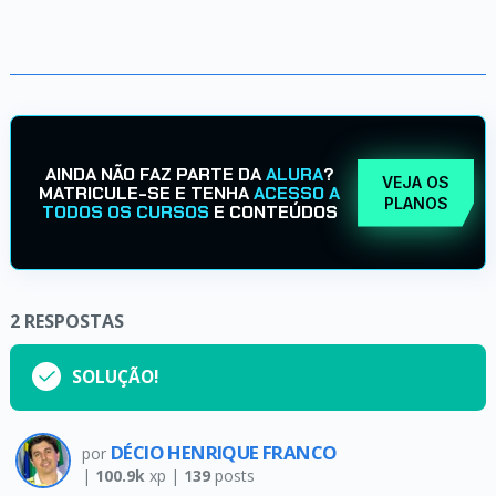
AINDA NÃO FAZ PARTE DA
ALURA
?
VEJA OS
MATRICULE-SE E TENHA
ACESSO A
PLANOS
TODOS OS CURSOS
E CONTEÚDOS
2
RESPOSTAS
SOLUÇÃO!
DÉCIO HENRIQUE FRANCO
por
|
100.9k
xp |
139
posts