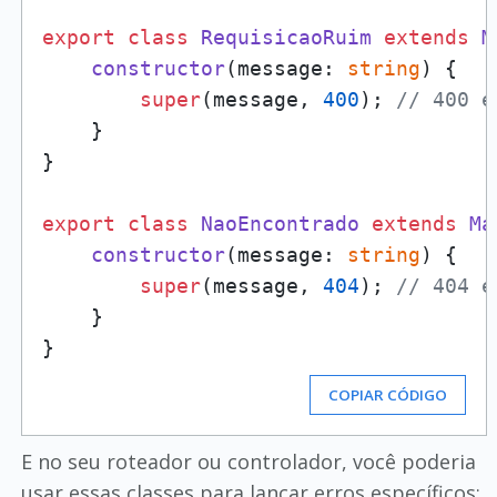
export
class
RequisicaoRuim
extends
M
constructor
(
message: 
string
) {

super
(message, 
400
); 
// 400 é
    }

}

export
class
NaoEncontrado
extends
Ma
constructor
(
message: 
string
) {

super
(message, 
404
); 
// 404 é
    }

COPIAR CÓDIGO
E no seu roteador ou controlador, você poderia
usar essas classes para lançar erros específicos: