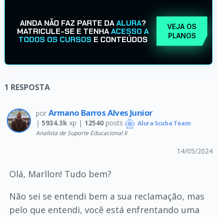
AINDA NÃO FAZ PARTE DA
ALURA
?
VEJA OS
MATRICULE-SE E TENHA
ACESSO A
PLANOS
TODOS OS CURSOS
E CONTEÚDOS
1
RESPOSTA
Armano Barros Alves Junior
por
|
5934.3k
xp |
12540
posts
Alura Scuba Team
Analista de Suporte Educacional II
14/05/2024
Olá, Marllon! Tudo bem?
Não sei se entendi bem a sua reclamação, mas
pelo que entendi, você está enfrentando uma