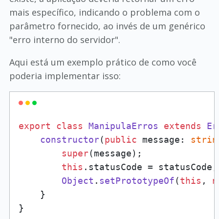
mais específico, indicando o problema com o
parâmetro fornecido, ao invés de um genérico
"erro interno do servidor".
Aqui está um exemplo prático de como você
poderia implementar isso:
export
class
ManipulaErros
extends
Er
constructor
(
public
 message: 
strin
super
(message);

this
.
statusCode
 = statusCode;

Object
.
setPrototypeOf
(
this
, 
n
    }

}
