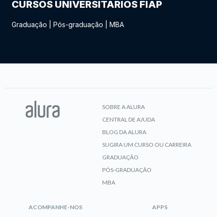
CURSOS UNIVERSITÁRIOS FIAP
Graduação
|
Pós-graduação
|
MBA
SOBRE A ALURA
CENTRAL DE AJUDA
BLOG DA ALURA
SUGIRA UM CURSO OU CARREIRA
GRADUAÇÃO
PÓS-GRADUAÇÃO
MBA
ACOMPANHE-NOS
APPS