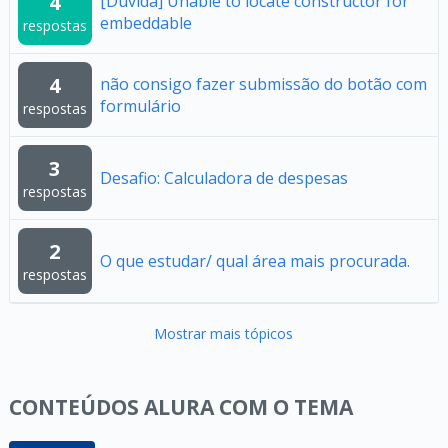
4
[Dúvida] Unable to locate constructor for
embeddable
respostas
4
não consigo fazer submissão do botão com
formulário
respostas
3
Desafio: Calculadora de despesas
respostas
2
O que estudar/ qual área mais procurada.
respostas
Mostrar mais tópicos
CONTEÚDOS ALURA COM O TEMA