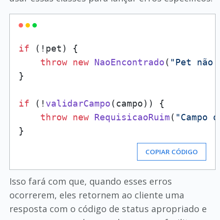
if
 (!pet) {

throw
new
NaoEncontrado
(
"Pet não 
}

if
 (!
validarCampo
(campo)) {

throw
new
RequisicaoRuim
(
"Campo d
COPIAR CÓDIGO
Isso fará com que, quando esses erros
ocorrerem, eles retornem ao cliente uma
resposta com o código de status apropriado e