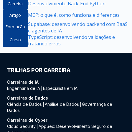
Desenvolvimento Back-End Python
Carreira
MCP: o que é, como funciona e diferenças
Artigo
Supabase: desenvolvendo backend com BaaS
Formação
e agentes de IA
TypeScript: desenvolvendo validações e
Curso
tratando erros
TRILHAS POR CARREIRA
Carreiras de IA
Engenharia de IA
Especialista em IA
|
Carreiras de Dados
Ciência de Dados
Análise de Dados
Governança de
|
|
Dados
Carreiras de Cyber
Cloud Security
AppSec: Desenvolvimento Seguro de
|