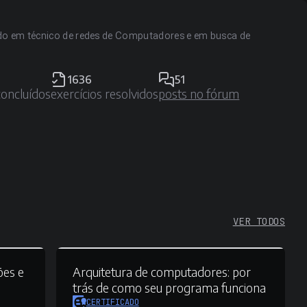
ado em técnico de redes de Computadores e em busca de
1636
51
concluídos
exercícios resolvidos
posts no fórum
VER TODOS
ões e
Arquitetura de computadores:
por
trás de como seu programa funciona
CERTIFICADO