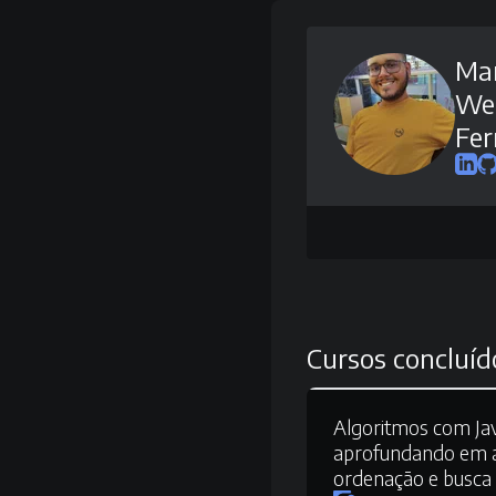
Mar
We
Fer
Cursos concluíd
Algoritmos com Java
aprofundando em a
ordenação e busca