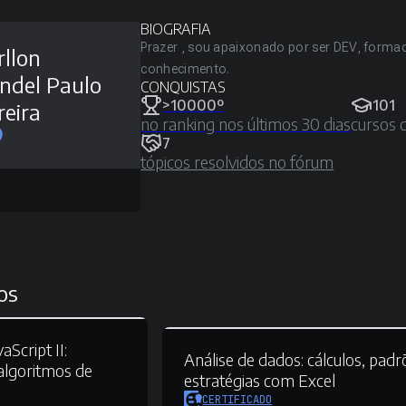
BIOGRAFIA
Prazer , sou apaixonado por ser DEV, form
llon
conhecimento.
ndel Paulo
CONQUISTAS
>10000º
101
reira
no ranking nos últimos 30 dias
cursos 
7
tópicos resolvidos no fórum
os
Script II:
Análise de dados:
cálculos, padr
lgoritmos de
estratégias com Excel
CERTIFICADO