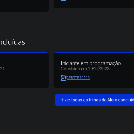
ncluídas
Iniciante em programação
021
Concluído em 19/12/2023
CERTIFICADO
ver todas as trilhas da Alura concluí